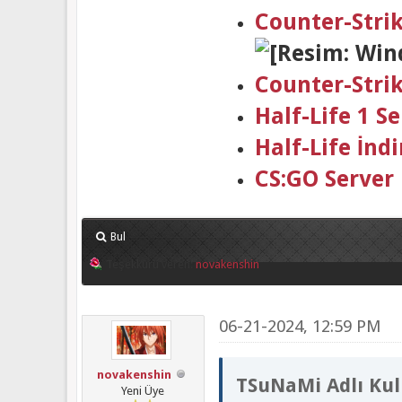
Counter-Stri
Counter-Stri
Half-Life 1 
Half-Life İndi
CS:GO Server
Bul
Teşekkürü veren:
novakenshin
06-21-2024, 12:59 PM
novakenshin
TSuNaMi Adlı Kull
Yeni Üye