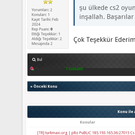
şu ülkede cs2 oyu
Yorumları: 2
Konuları: 1
inşallah. Başarılar
Kayıt Tarihi: Feb
2024
Rep Puanı:
0
Ettiği Teşekkür: 1
Çok Teşekkür Ederim
Aldığı Teşekkür: 2
Mesajında 2
Bul
Teşekkürü veren:
TSuNaMi
«
Önceki Konu
Konu ile 
Konular
[TR] turkmaxi.org | pRo PuBLiC 185.193.165.36:27015 Cs