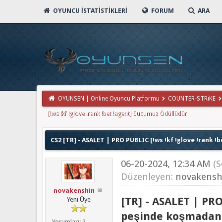
OYUNCU İSTATISTIKLERI
FORUM
ARA
OYUNSEN | Online Oyuncu Platformu
COUNTER-STRiKE
[!ws !kf !glove !rank !bet !agent] Sucumuz Ödüllüdür
CS2 [TR] - ASALET | PRO PUBLIC [!ws !kf !glove !rank 
06-20-2024, 12:34 AM
(
Düzenleyen:
novakensh
novakenshin
[TR] - ASALET | PR
Yeni Üye
peşinde koşmadan
Yorumları: 2