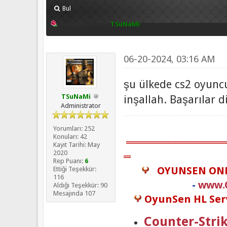
Bul
Teşekkürü veren:
TSuNaMi
06-20-2024, 03:16 AM
şu ülkede cs2 oyunc
TSuNaMi
inşallah. Başarılar d
Administrator
Yorumları: 252
Konuları: 42
══════════════
Kayıt Tarihi: May
2020
═
Rep Puanı:
6
OYUNSEN ON
Ettiği Teşekkür:
116
-
www.
Aldığı Teşekkür: 90
Mesajında 107
OyunSen HL Serv
Counter-Strik