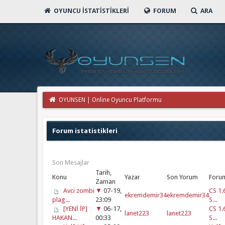
OYUNCU İSTATISTIKLERI
FORUM
ARA
OYUNSEN | Online Oyuncu Platformu
Forum istatistikleri
Son Mesajlar
Tarih,
Konu
Yazar
Son Yorum
Foru
Zaman
Avci zombi
▼
07-19,
CS 1.
ekremdemir34
ekremdemir34
plag...
23:09
S...
[YENİ İP]
▼
06-17,
CS 1.
lanet223
lanet223
HAKAN...
00:33
S...