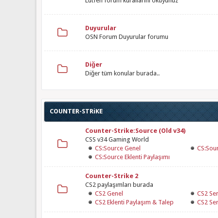
Lütfen forum kurallarını
okuyunuz
Duyurular
OSN Forum Duyurular forumu
Diğer
Diğer tüm konular burada..
COUNTER-STRiKE
Counter-Strike:Source (Old v34)
CSS v34 Gaming World
CS:Source Genel
CS:Sour
CS:Source Eklenti Paylaşımı
Counter-Strike 2
CS2 paylaşımları burada
CS2 Genel
CS2 Se
CS2 Eklenti Paylaşım & Talep
CS2 Ser