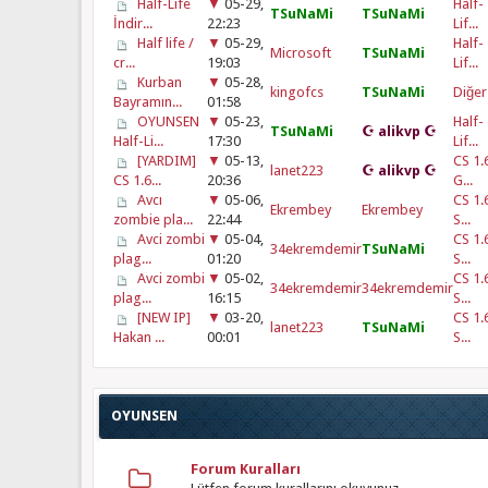
Half-Life
▼
05-29,
Half-
TSuNaMi
TSuNaMi
İndir...
22:23
Lif...
Half life /
▼
05-29,
Half-
Microsoft
TSuNaMi
cr...
19:03
Lif...
Kurban
▼
05-28,
kingofcs
TSuNaMi
Diğer
Bayramın...
01:58
OYUNSEN
▼
05-23,
Half-
TSuNaMi
☪ alikvp ☪
Half-Li...
17:30
Lif...
[YARDIM]
▼
05-13,
CS 1.
lanet223
☪ alikvp ☪
CS 1.6...
20:36
G...
Avcı
▼
05-06,
CS 1.
Ekrembey
Ekrembey
zombie pla...
22:44
S...
Avci zombi
▼
05-04,
CS 1.
34ekremdemir
TSuNaMi
plag...
01:20
S...
Avci zombi
▼
05-02,
CS 1.
34ekremdemir
34ekremdemir
plag...
16:15
S...
[NEW IP]
▼
03-20,
CS 1.
lanet223
TSuNaMi
Hakan ...
00:01
S...
OYUNSEN
Forum Kuralları