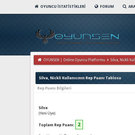
OYUNCU İSTATISTIKLERI
FORUM
AR
OYUNSEN | Online Oyuncu Platformu
Silva, Nickli Kul
Silva, Nickli Kullanıcının Rep Puanı Tablosu
Rep Puanı Bilgileri
Silva
(Yeni Üye)
2
Toplam Rep Puanı: