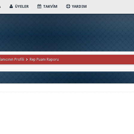
A
ÜYELER
TAKVIM
YARDIM
lanıcının Profili
Rep Puanı Raporu