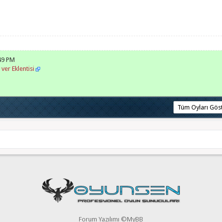
:49 PM
er Eklentisi
Forum Yazılımı ©MyBB