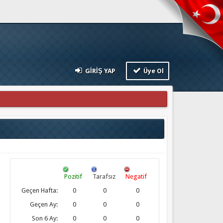
GIRIŞ YAP
Üye Ol
Pozitif
Tarafsız
Negatif
Geçen Hafta:
0
0
0
Geçen Ay:
0
0
0
Son 6 Ay:
0
0
0