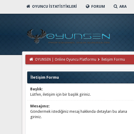
OYUNCU İSTATISTIKLERI
FORUM
ARA
OYUNSEN | Online Oyuncu Platformu
İletişim Formu
İletişim Formu
Başlık:
Lütfen, iletişim için bir başlık giriniz.
Mesajınız:
Göndermek istediğiniz mesaj hakkında detayları bu alana
giriniz.