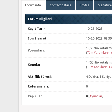
Forum info
Contact details
Profile
Signature
Forum Bilgileri
Kayıt Tarihi:
10-26-2023
Son Ziyareti:
10-26-2023, 03:3
1 (Günlük ortalam
Yorumları:
(
Tüm Yorumlarını 
1 (Günlük ortalam
Konuları:
(
Tüm Konularını G
Aktiflik Süresi:
4 Dakika, 1 Saniye
Referansları:
0
Rep Puanı:
0
[
Ayrıntılar
]