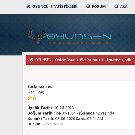
OYUNCU İSTATISTIKLERI
FORUM
ARA
OYUNSEN | Online Oyuncu Platformu
turkmaxiseo, Adlı Kul
turkmaxiseo
(Yeni Üye)
Üyelik Tarihi:
10-26-2023
Doğum Tarihi:
04-04-1984 - [Şu anda 42 yaşında]
Şu anki Tarih:
08-06-2026
Saat:
07:44 AM
Durum:
Çevrimdışı