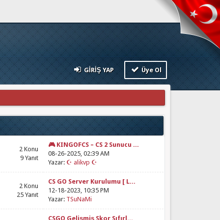
GIRIŞ YAP
Üye Ol
🎮 KINGOFCS – CS 2 Sunucu ...
2 Konu
08-26-2025, 02:39 AM
9 Yanıt
Yazar:
☪ alikvp ☪
CS GO Server Kurulumu [ L...
2 Konu
12-18-2023, 10:35 PM
25 Yanıt
Yazar:
TSuNaMi
CSGO Gelişmiş Skor Sıfırl...