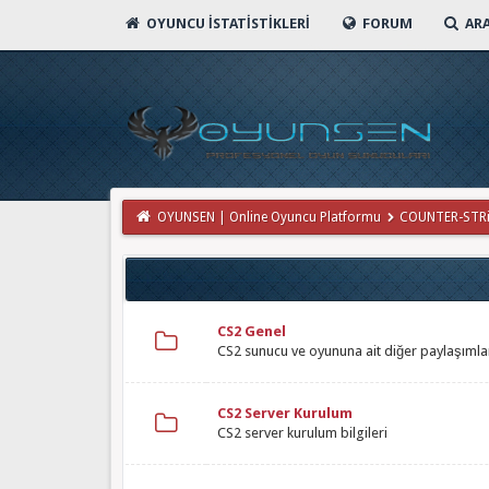
OYUNCU İSTATISTIKLERI
FORUM
AR
OYUNSEN | Online Oyuncu Platformu
COUNTER-STR
CS2 Genel
CS2 sunucu ve oyununa ait diğer paylaşımla
CS2 Server Kurulum
CS2 server kurulum bilgileri