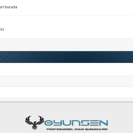
leri burada
niz