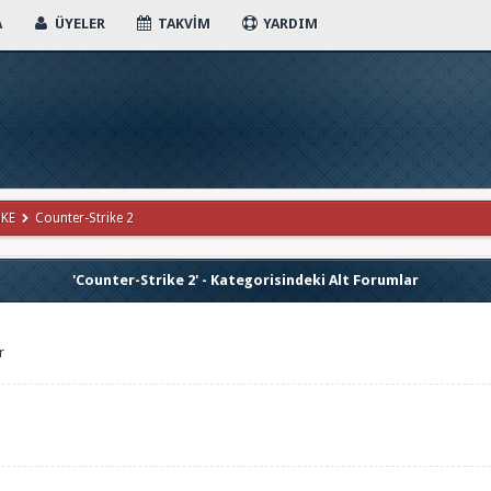
A
ÜYELER
TAKVIM
YARDIM
iKE
Counter-Strike 2
'Counter-Strike 2' - Kategorisindeki Alt Forumlar
r