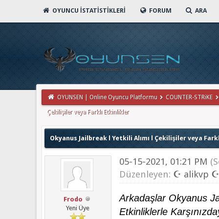
OYUNCU İSTATISTIKLERI
FORUM
ARA
OYUNSEN | Online Oyuncu Platformu
COUNTER-STRiKE
Çekilişiler veya Farklı Etkinlikler
Okyanus Jailbreak l Yetkili Alımı l Çekilişiler veya Farkl
05-15-2021, 01:21 PM
(
Düzenleyen:
☪ alikvp 
Arkadaşlar Okyanus Ja
Frodo
Yeni Üye
Etkinliklerle Karşınızda