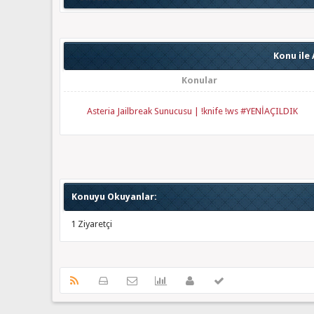
Konu ile 
Konular
Asteria Jailbreak Sunucusu | !knife !ws #YENİAÇILDIK
Konuyu Okuyanlar:
1 Ziyaretçi