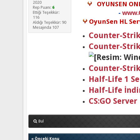
2020
OYUNSEN ON
Rep Puanı:
6
-
www.
Ettiği Teşekkür:
116
OyunSen HL Serv
Aldığı Teşekkür: 90
Mesajında 107
Counter-Strik
Counter-Stri
Counter-Stri
Half-Life 1 
Half-Life İndi
CS:GO Server
Bul
«
Önceki Konu