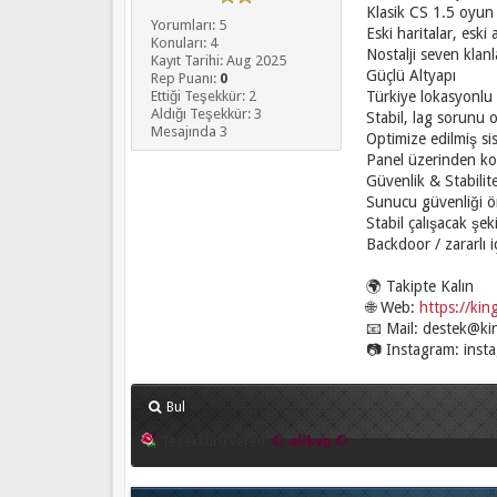
Klasik CS 1.5 oyun
Yorumları: 5
Eski haritalar, eski
Konuları: 4
Nostalji seven klanl
Kayıt Tarihi: Aug 2025
Güçlü Altyapı
Rep Puanı:
0
Ettiği Teşekkür: 2
Türkiye lokasyonlu
Aldığı Teşekkür: 3
Stabil, lag sorunu 
Mesajında 3
Optimize edilmiş si
Panel üzerinden ko
Güvenlik & Stabilit
Sunucu güvenliği 
Stabil çalışacak şe
Backdoor / zararlı 
🌍 Takipte Kalın
🌐 Web:
https://kin
📧 Mail: destek@ki
📷 Instagram: inst
Bul
Teşekkürü veren:
☪ alikvp ☪