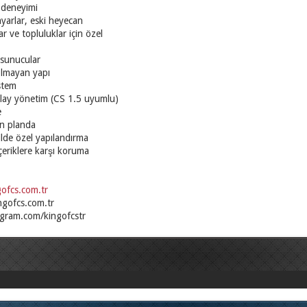
 deneyimi
 ayarlar, eski heyecan
ar ve topluluklar için özel
 sunucular
olmayan yapı
stem
lay yönetim (CS 1.5 uyumlu)
e
ön planda
kilde özel yapılandırma
içeriklere karşı koruma
gofcs.com.tr
ngofcs.com.tr
agram.com/kingofcstr