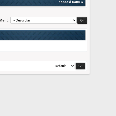
Sonraki Konu
»
 Menü: