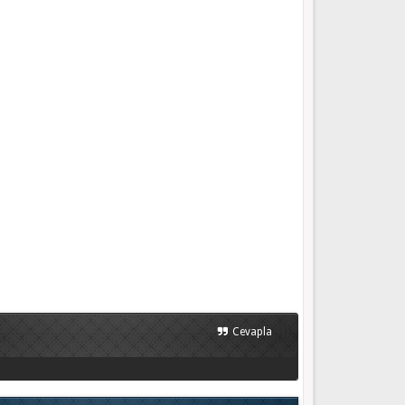
}}
Cevapla