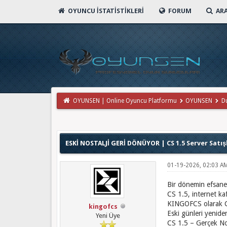
OYUNCU İSTATISTIKLERI
FORUM
AR
OYUNSEN | Online Oyuncu Platformu
OYUNSEN
D
Derecelendirme: 0/5 - 0 oy
1
2
3
4
5
ESKİ NOSTALJİ GERİ DÖNÜYOR | CS 1.5 Server Satı
01-19-2026, 02:03 A
Bir dönemin efsane
CS 1.5, internet kaf
KINGOFCS olarak CS
kingofcs
Eski günleri yeniden
Yeni Üye
CS 1.5 – Gerçek Nos