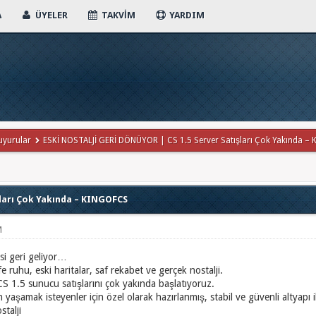
A
ÜYELER
TAKVIM
YARDIM
uyurular
ESKİ NOSTALJİ GERİ DÖNÜYOR | CS 1.5 Server Satışları Çok Yakında –
şları Çok Yakında – KINGOFCS
M
si geri geliyor…
e ruhu, eski haritalar, saf rekabet ve gerçek nostalji.
 1.5 sunucu satışlarını çok yakında başlatıyoruz.
 yaşamak isteyenler için özel olarak hazırlanmış, stabil ve güvenli altyapı i
talji