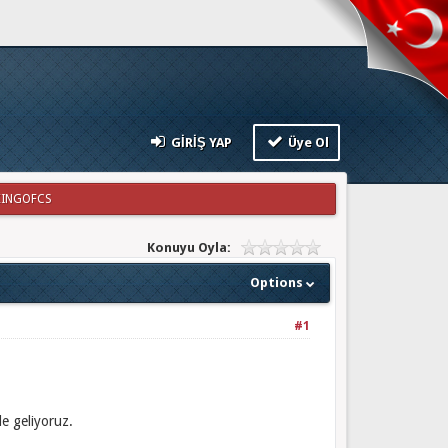
GIRIŞ YAP
Üye Ol
 KINGOFCS
Konuyu Oyla:
Options
#1
le geliyoruz.