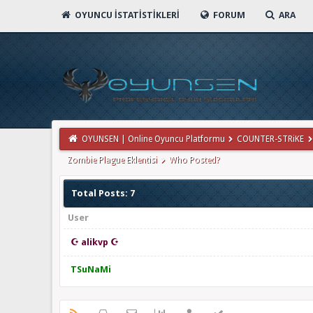
OYUNCU İSTATISTIKLERI
FORUM
ARA
OYUNSEN | Online Oyuncu Platformu
COUNTER-STRiKE
Zombie Plague Eklentisi
Who Posted?
Total Posts: 7
User
☪ alikvp ☪
TSuNaMi