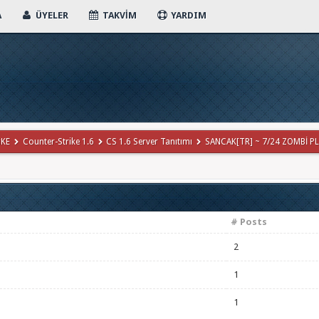
A
ÜYELER
TAKVIM
YARDIM
iKE
Counter-Strike 1.6
CS 1.6 Server Tanıtımı
SANCAK[TR] ~ 7/24 ZOMBİ PLA
# Posts
2
1
1