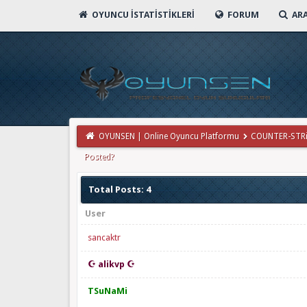
OYUNCU İSTATISTIKLERI
FORUM
AR
OYUNSEN | Online Oyuncu Platformu
COUNTER-STR
Posted?
Total Posts: 4
User
sancaktr
☪ alikvp ☪
TSuNaMi