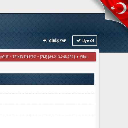
GIRIŞ YAP
Üye Ol
GUE ~ TR'NIN EN IYISI ~ [ZM] [89.213.248.231]
Who