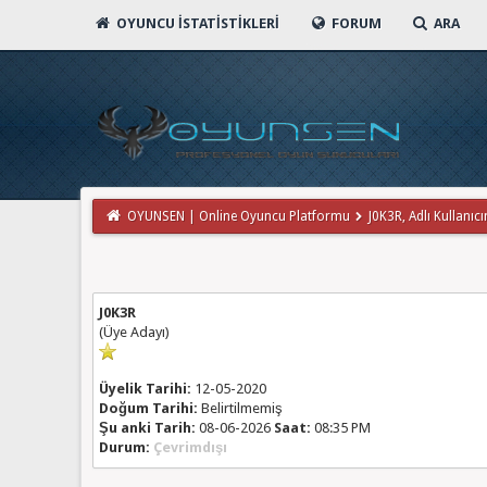
OYUNCU İSTATISTIKLERI
FORUM
ARA
OYUNSEN | Online Oyuncu Platformu
J0K3R, Adlı Kullanıcın
J0K3R
(Üye Adayı)
Üyelik Tarihi:
12-05-2020
Doğum Tarihi:
Belirtilmemiş
Şu anki Tarih:
08-06-2026
Saat:
08:35 PM
Durum:
Çevrimdışı