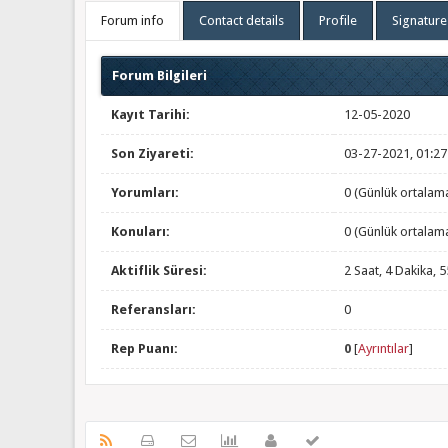
Forum info
Contact details
Profile
Signature
Forum Bilgileri
Kayıt Tarihi:
12-05-2020
Son Ziyareti:
03-27-2021, 01:2
Yorumları:
0 (Günlük ortalam
Konuları:
0 (Günlük ortalam
Aktiflik Süresi:
2 Saat, 4 Dakika, 
Referansları:
0
Rep Puanı:
0
[
Ayrıntılar
]