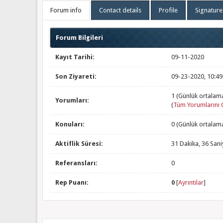
Forum info
Contact details
Profile
Signature
Forum Bilgileri
Kayıt Tarihi:
09-11-2020
Son Ziyareti:
09-23-2020, 10:4
1 (Günlük ortalam
Yorumları:
(
Tüm Yorumlarını 
Konuları:
0 (Günlük ortalam
Aktiflik Süresi:
31 Dakika, 36 Sani
Referansları:
0
Rep Puanı:
0
[
Ayrıntılar
]