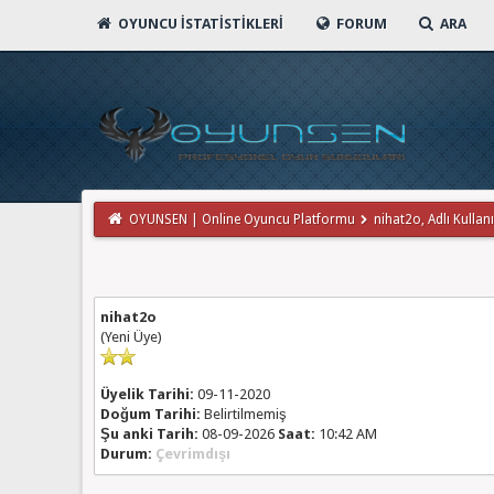
OYUNCU İSTATISTIKLERI
FORUM
ARA
OYUNSEN | Online Oyuncu Platformu
nihat2o, Adlı Kullanıc
nihat2o
(Yeni Üye)
Üyelik Tarihi:
09-11-2020
Doğum Tarihi:
Belirtilmemiş
Şu anki Tarih:
08-09-2026
Saat:
10:42 AM
Durum:
Çevrimdışı