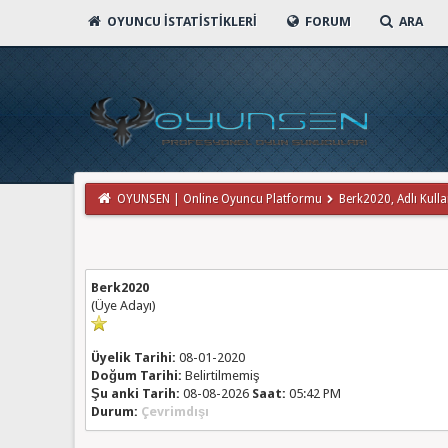
OYUNCU İSTATISTIKLERI
FORUM
ARA
OYUNSEN | Online Oyuncu Platformu
Berk2020, Adlı Kullan
Berk2020
(Üye Adayı)
Üyelik Tarihi:
08-01-2020
Doğum Tarihi:
Belirtilmemiş
Şu anki Tarih:
08-08-2026
Saat:
05:42 PM
Durum:
Çevrimdışı