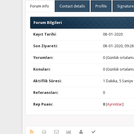
Forum info
Contact details
Profile
Signature
Forum Bilgileri
Kayıt Tarihi:
08-01-2020
Son Ziyareti:
08-01-2020, 09:2
Yorumları:
0 (Günlük ortalam
Konuları:
0 (Günlük ortalam
Aktiflik Süresi:
1 Dakika, 5 Saniye
Referansları:
0
Rep Puanı:
0
[
Ayrıntılar
]