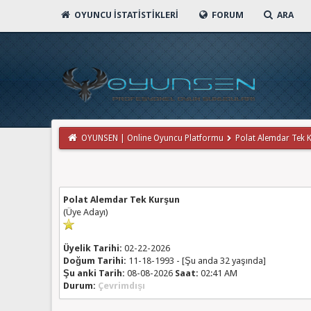
OYUNCU İSTATISTIKLERI
FORUM
ARA
OYUNSEN | Online Oyuncu Platformu
Polat Alemdar Tek Kur
Polat Alemdar Tek Kurşun
(Üye Adayı)
Üyelik Tarihi:
02-22-2026
Doğum Tarihi:
11-18-1993 - [Şu anda 32 yaşında]
Şu anki Tarih:
08-08-2026
Saat:
02:41 AM
Durum:
Çevrimdışı