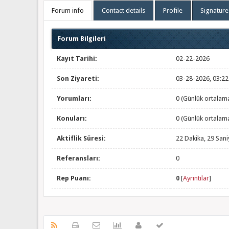
Forum info
Contact details
Profile
Signature
Forum Bilgileri
Kayıt Tarihi:
02-22-2026
Son Ziyareti:
03-28-2026, 03:2
Yorumları:
0 (Günlük ortalam
Konuları:
0 (Günlük ortalam
Aktiflik Süresi:
22 Dakika, 29 Sani
Referansları:
0
Rep Puanı:
0
[
Ayrıntılar
]