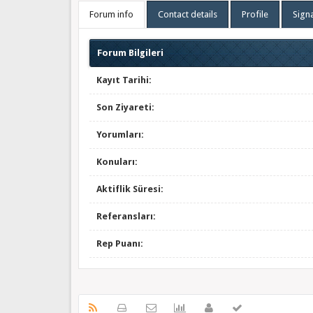
Forum info
Contact details
Profile
Sign
Forum Bilgileri
Kayıt Tarihi:
Son Ziyareti:
Yorumları:
Konuları:
Aktiflik Süresi:
Referansları:
Rep Puanı: