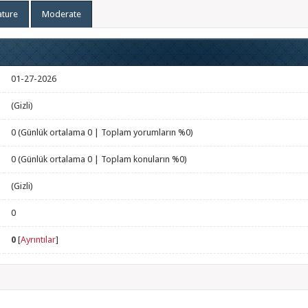
ature
Moderate
01-27-2026
(Gizli)
0 (Günlük ortalama 0 | Toplam yorumların %0)
0 (Günlük ortalama 0 | Toplam konuların %0)
(Gizli)
0
0
[
Ayrıntılar
]