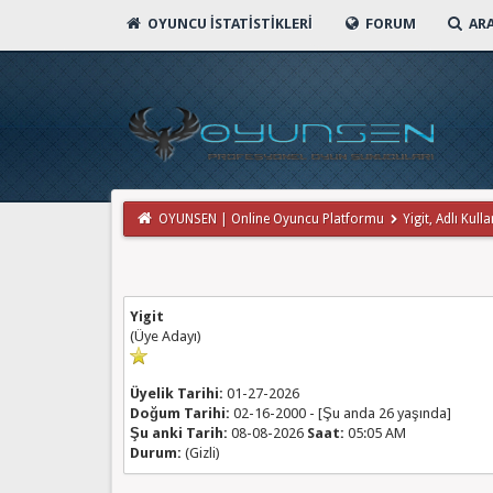
OYUNCU İSTATISTIKLERI
FORUM
AR
OYUNSEN | Online Oyuncu Platformu
Yigit, Adlı Kulla
Yigit
(Üye Adayı)
Üyelik Tarihi:
01-27-2026
Doğum Tarihi:
02-16-2000 - [Şu anda 26 yaşında]
Şu anki Tarih:
08-08-2026
Saat:
05:05 AM
Durum:
(Gizli)