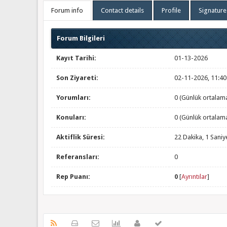
Forum info
Contact details
Profile
Signature
Forum Bilgileri
Kayıt Tarihi:
01-13-2026
Son Ziyareti:
02-11-2026, 11:4
Yorumları:
0 (Günlük ortalam
Konuları:
0 (Günlük ortalam
Aktiflik Süresi:
22 Dakika, 1 Saniy
Referansları:
0
Rep Puanı:
0
[
Ayrıntılar
]