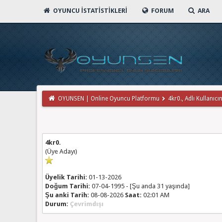
OYUNCU İSTATISTIKLERI
FORUM
ARA
OYUNSEN | Online Oyuncu Platformu
4kr0., Adlı Kullanıcın
4kr0.
(Üye Adayı)
Üyelik Tarihi:
01-13-2026
Doğum Tarihi:
07-04-1995 - [Şu anda 31 yaşında]
Şu anki Tarih:
08-08-2026
Saat:
02:01 AM
Durum:
Çevrimdışı