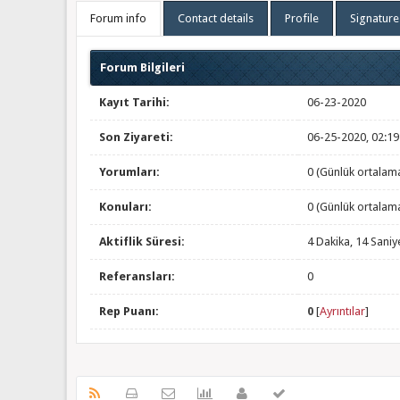
Forum info
Contact details
Profile
Signature
Forum Bilgileri
Kayıt Tarihi:
06-23-2020
Son Ziyareti:
06-25-2020, 02:1
Yorumları:
0 (Günlük ortalam
Konuları:
0 (Günlük ortalam
Aktiflik Süresi:
4 Dakika, 14 Saniy
Referansları:
0
Rep Puanı:
0
[
Ayrıntılar
]