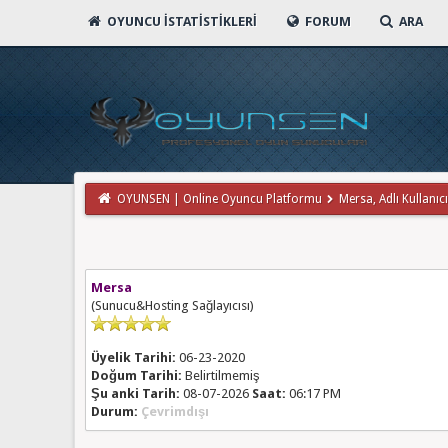
OYUNCU İSTATISTIKLERI
FORUM
ARA
OYUNSEN | Online Oyuncu Platformu
Mersa, Adlı Kullanıcın
Mersa
(Sunucu&Hosting Sağlayıcısı)
Üyelik Tarihi:
06-23-2020
Doğum Tarihi:
Belirtilmemiş
Şu anki Tarih:
08-07-2026
Saat:
06:17 PM
Durum:
Çevrimdışı