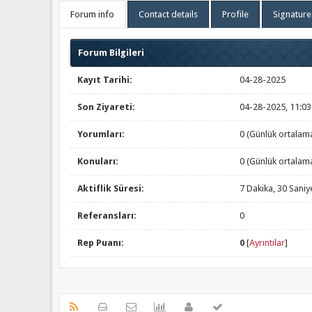
Forum info
Contact details
Profile
Signature
Forum Bilgileri
Kayıt Tarihi:
04-28-2025
Son Ziyareti:
04-28-2025, 11:0
Yorumları:
0 (Günlük ortalam
Konuları:
0 (Günlük ortalam
Aktiflik Süresi:
7 Dakika, 30 Saniy
Referansları:
0
Rep Puanı:
0
[
Ayrıntılar
]