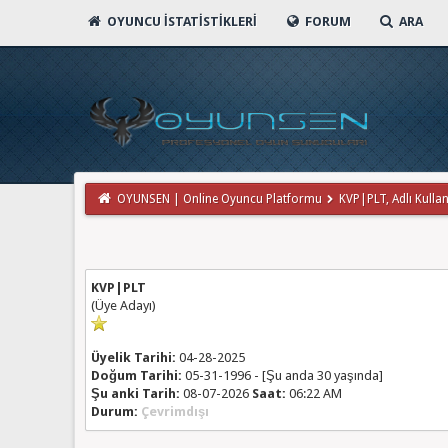
OYUNCU İSTATISTIKLERI
FORUM
ARA
OYUNSEN | Online Oyuncu Platformu
KVP|PLT, Adlı Kullanı
KVP|PLT
(Üye Adayı)
Üyelik Tarihi:
04-28-2025
Doğum Tarihi:
05-31-1996 - [Şu anda 30 yaşında]
Şu anki Tarih:
08-07-2026
Saat:
06:22 AM
Durum:
Çevrimdışı