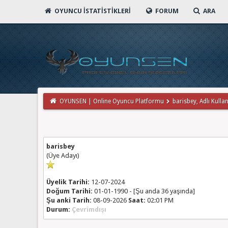
OYUNCU İSTATISTIKLERI
FORUM
ARA
OYUNSEN | Online Oyuncu Platformu
barisbey, Adlı Kullanı
barisbey
(Üye Adayı)
Üyelik Tarihi:
12-07-2024
Doğum Tarihi:
01-01-1990 - [Şu anda 36 yaşında]
Şu anki Tarih:
08-09-2026
Saat:
02:01 PM
Durum:
Çevrimdışı