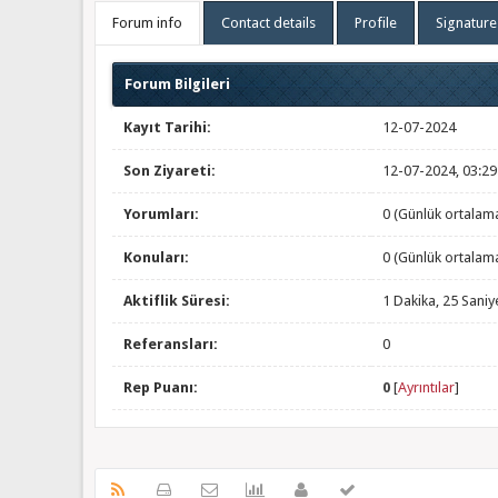
Forum info
Contact details
Profile
Signature
Forum Bilgileri
Kayıt Tarihi:
12-07-2024
Son Ziyareti:
12-07-2024, 03:2
Yorumları:
0 (Günlük ortalam
Konuları:
0 (Günlük ortalam
Aktiflik Süresi:
1 Dakika, 25 Saniy
Referansları:
0
Rep Puanı:
0
[
Ayrıntılar
]