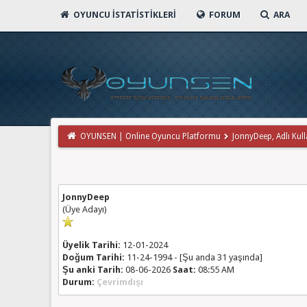
OYUNCU İSTATISTIKLERI
FORUM
ARA
OYUNSEN | Online Oyuncu Platformu
JonnyDeep, Adlı Kulla
JonnyDeep
(Üye Adayı)
Üyelik Tarihi:
12-01-2024
Doğum Tarihi:
11-24-1994 - [Şu anda 31 yaşında]
Şu anki Tarih:
08-06-2026
Saat:
08:55 AM
Durum:
Çevrimdışı