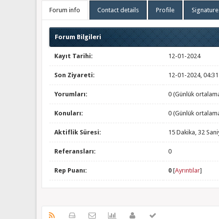
Forum info
Contact details
Profile
Signature
Forum Bilgileri
Kayıt Tarihi:
12-01-2024
Son Ziyareti:
12-01-2024, 04:3
Yorumları:
0 (Günlük ortalam
Konuları:
0 (Günlük ortalam
Aktiflik Süresi:
15 Dakika, 32 Sani
Referansları:
0
Rep Puanı:
0
[
Ayrıntılar
]