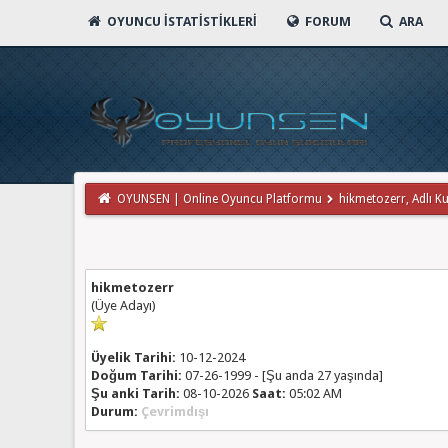
OYUNCU İSTATISTIKLERI
FORUM
ARA
OYUNSEN | Online Oyuncu Platformu
hikmetozerr, Adlı Kul
hikmetozerr
(Üye Adayı)
Üyelik Tarihi:
10-12-2024
Doğum Tarihi:
07-26-1999 - [Şu anda 27 yaşında]
Şu anki Tarih:
08-10-2026
Saat:
05:02 AM
Durum:
Çevrimdışı