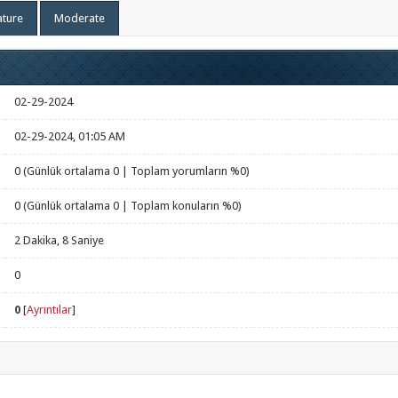
ature
Moderate
02-29-2024
02-29-2024, 01:05 AM
0 (Günlük ortalama 0 | Toplam yorumların %0)
0 (Günlük ortalama 0 | Toplam konuların %0)
2 Dakika, 8 Saniye
0
0
[
Ayrıntılar
]