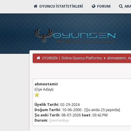
OYUNCU İSTATISTIKLERI
FORUM
AR
OYUNSEN | Online Oyuncu Platformu
ahmeetemir, Adlı
ahmeetemir
(Üye Adayı)
Üyelik Tarihi:
02-29-2024
Doğum Tarihi:
10-06-2000 - [Şu anda 25 yaşında]
Şu anki Tarih:
08-07-2026
Saat:
03:42 PM
Durum:
Çevrimdışı