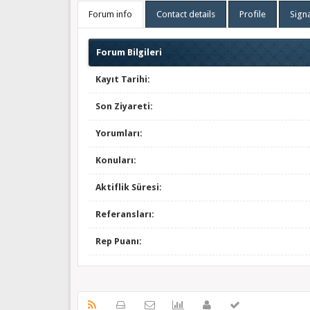
Forum info
Contact details
Profile
Sign
Forum Bilgileri
Kayıt Tarihi:
Son Ziyareti:
Yorumları:
Konuları:
Aktiflik Süresi:
Referansları:
Rep Puanı: