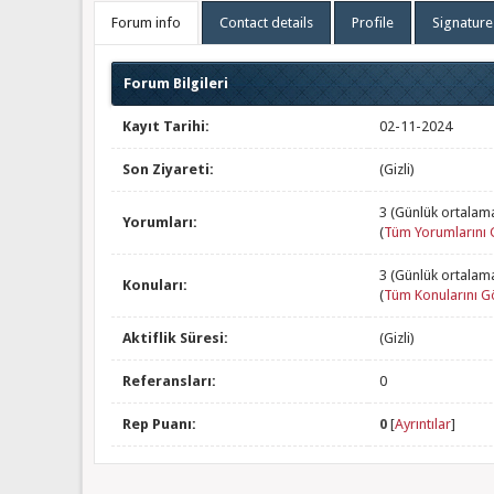
Forum info
Contact details
Profile
Signature
Forum Bilgileri
Kayıt Tarihi:
02-11-2024
Son Ziyareti:
(Gizli)
3 (Günlük ortalam
Yorumları:
(
Tüm Yorumlarını 
3 (Günlük ortalam
Konuları:
(
Tüm Konularını G
Aktiflik Süresi:
(Gizli)
Referansları:
0
Rep Puanı:
0
[
Ayrıntılar
]