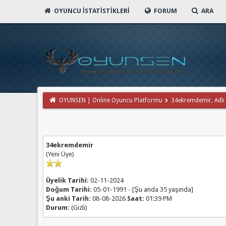
OYUNCU İSTATISTIKLERI
FORUM
ARA
OYUNSEN | Online Oyuncu Platformu
34ekremdemir, Adlı Ku
34ekremdemir
(Yeni Üye)
Üyelik Tarihi:
02-11-2024
Doğum Tarihi:
05-01-1991 - [Şu anda 35 yaşında]
Şu anki Tarih:
08-08-2026
Saat:
01:39 PM
Durum:
(Gizli)