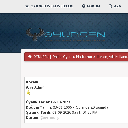
OYUNCU İSTATISTIKLERI
FORUM
ARA
OYUNSEN | Online Oyuncu Platformu
llorain, Adlı Kullanıc
llorain
(Üye Adayı)
Üyelik Tarihi:
04-10-2023
Doğum Tarihi:
03-08-2006 - [Şu anda 20 yaşında]
Şu anki Tarih:
08-09-2026
Saat:
01:25 PM
Durum:
Çevrimdışı