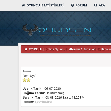
OYUNCU İSTATISTIKLERI
FORUM
ARA
OYUNSEN | Online Oyuncu Platformu
tuniii, Adlı Kullanıcın
tuniii
(Yeni Üye)
Üyelik Tarihi:
06-07-2020
Doğum Tarihi:
Belirtilmemiş
Şu anki Tarih:
08-08-2026
Saat:
11:20 PM
Durum:
Çevrimdışı