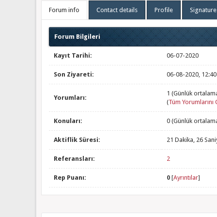
Forum info
Contact details
Profile
Signature
Forum Bilgileri
Kayıt Tarihi:
06-07-2020
Son Ziyareti:
06-08-2020, 12:4
1 (Günlük ortalam
Yorumları:
(
Tüm Yorumlarını 
Konuları:
0 (Günlük ortalam
Aktiflik Süresi:
21 Dakika, 26 Sani
Referansları:
2
Rep Puanı:
0
[
Ayrıntılar
]