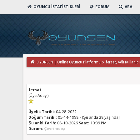
OYUNCU İSTATISTIKLERI
FORUM
ARA
OYUNSEN | Online Oyuncu Platformu
fersat, Adlı Kullanıcı
fersat
(Üye Adayı)
Üyelik Tarihi:
04-28-2022
Doğum Tarihi:
05-14-1998 - [Şu anda 28 yaşında]
Şu anki Tarih:
08-10-2026
Saat:
10:39 PM
Durum:
Çevrimdışı