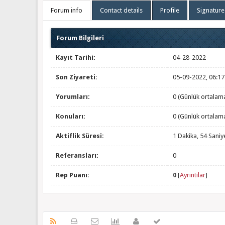
Forum info
Contact details
Profile
Signature
Forum Bilgileri
Kayıt Tarihi:
04-28-2022
Son Ziyareti:
05-09-2022, 06:1
Yorumları:
0 (Günlük ortalam
Konuları:
0 (Günlük ortalam
Aktiflik Süresi:
1 Dakika, 54 Saniy
Referansları:
0
Rep Puanı:
0
[
Ayrıntılar
]