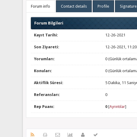
Forum info
Contact details
Profile
Signature
Forum Bilgileri
Kayıt Tarihi:
12-26-2021
Son Ziyareti:
12-26-2021, 11:2
Yorumları:
0 (Günlük ortalam
Konuları:
0 (Günlük ortalam
Aktiflik Süresi:
5 Dakika, 11 Saniy
Referansları:
0
Rep Puanı:
0
[
Ayrıntılar
]