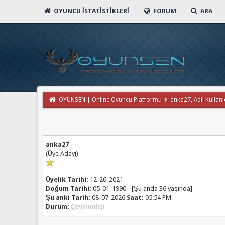
OYUNCU İSTATISTIKLERI
FORUM
ARA
OYUNSEN | Online Oyuncu Platformu
anka27, Adlı Kullanıc
anka27
(Üye Adayı)
Üyelik Tarihi:
12-26-2021
Doğum Tarihi:
05-01-1990 - [Şu anda 36 yaşında]
Şu anki Tarih:
08-07-2026
Saat:
05:54 PM
Durum:
Çevrimdışı