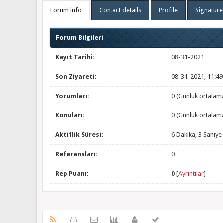
Forum info
Contact details
Profile
Signature
Forum Bilgileri
Kayıt Tarihi:
08-31-2021
Son Ziyareti:
08-31-2021, 11:4
Yorumları:
0 (Günlük ortalam
Konuları:
0 (Günlük ortalam
Aktiflik Süresi:
6 Dakika, 3 Saniye
Referansları:
0
Rep Puanı:
0
[
Ayrıntılar
]