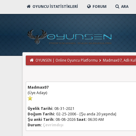
OYUNCU İSTATISTIKLERI
FORUM
ARA
OYUNSEN | Online Oyuncu Platformu
Madmax07, Adlı Kulla
Madmax07
(Üye Adayı)
Üyelik Tarihi:
08-31-2021
Doğum Tarihi:
02-25-2006 - [Şu anda 20 yaşında]
Şu anki Tarih:
08-08-2026
Saat:
06:30 AM
Durum:
Çevrimdışı