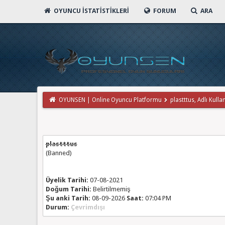
OYUNCU İSTATISTIKLERI
FORUM
ARA
OYUNSEN | Online Oyuncu Platformu
plastttus, Adlı Kullan
plastttus
(Banned)
Üyelik Tarihi:
07-08-2021
Doğum Tarihi:
Belirtilmemiş
Şu anki Tarih:
08-09-2026
Saat:
07:04 PM
Durum:
Çevrimdışı