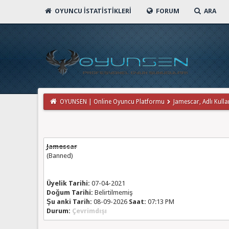
OYUNCU İSTATISTIKLERI
FORUM
ARA
OYUNSEN | Online Oyuncu Platformu
Jamescar, Adlı Kullan
Jamescar
(Banned)
Üyelik Tarihi:
07-04-2021
Doğum Tarihi:
Belirtilmemiş
Şu anki Tarih:
08-09-2026
Saat:
07:13 PM
Durum:
Çevrimdışı