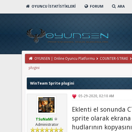
OYUNCU İSTATISTIKLERI
FORUM
ARA
OYUNSEN | Online Oyuncu Platformu
COUNTER-STRiKE
plugini
WinTeam Sprite plugini
05-29-2020, 02:10 AM
Eklenti el sonunda 
sprite olarak ekran
TSuNaMi
Administrator
hudlarının kopyasını