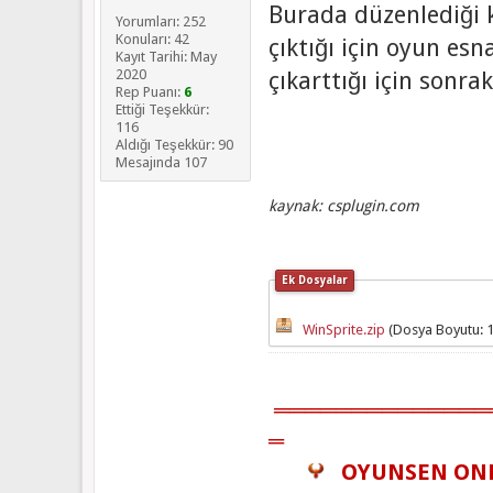
Burada düzenlediği 
Yorumları: 252
Konuları: 42
çıktığı için oyun es
Kayıt Tarihi: May
çıkarttığı için sonra
2020
Rep Puanı:
6
Ettiği Teşekkür:
116
Aldığı Teşekkür: 90
Mesajında 107
kaynak: csplugin.com
Ek Dosyalar
WinSprite.zip
(Dosya Boyutu: 10
══════════════
═
OYUNSEN ON