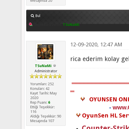
Mesajında 20
Bul
Teşekkürü veren:
TSuNaMi
12-09-2020, 12:47 AM
rica ederim kolay ge
TSuNaMi
Administrator
══════════════
Yorumları: 252
Konuları: 42
═
Kayıt Tarihi: May
2020
OYUNSEN ON
Rep Puanı:
6
-
www.
Ettiği Teşekkür:
116
OyunSen HL Serv
Aldığı Teşekkür: 90
Mesajında 107
Counter-Strik