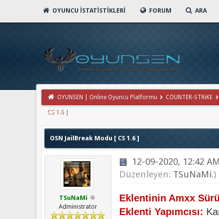
OYUNCU İSTATISTIKLERI
FORUM
ARA
OYUNSEN | Online Oyuncu Platformu
COUNTER-STRiKE
CS 1.6 ]
OSN JailBreak Modu [ CS 1.6 ]
12-09-2020, 12:42 A
Düzenleyen:
TSuNaMi
.)
Eklentinin Amxx Sür
TSuNaMi
Administrator
Eklenti Yapımcısı:
Ka