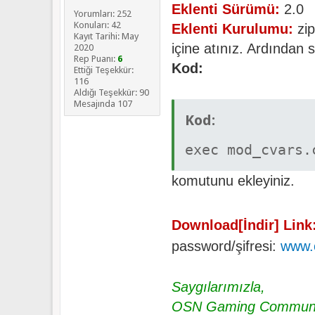
Eklenti Sürümü:
2.0
Yorumları: 252
Konuları: 42
Eklenti Kurulumu:
zip
Kayıt Tarihi: May
içine atınız. Ardından s
2020
Rep Puanı:
6
Kod:
Ettiği Teşekkür:
116
Aldığı Teşekkür: 90
Mesajında 107
Kod:
exec mod_cvars.
komutunu ekleyiniz.
Download[İndir] Link
password/şifresi:
www.
Saygılarımızla,
OSN Gaming Communi