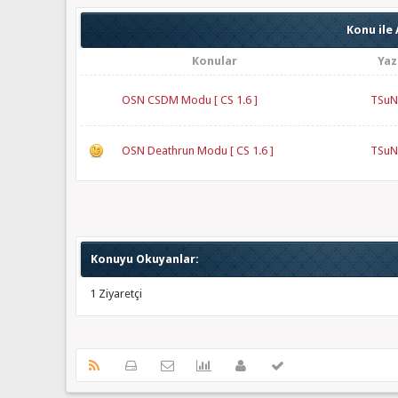
Konu ile 
Konular
Yaz
OSN CSDM Modu [ CS 1.6 ]
TSuN
OSN Deathrun Modu [ CS 1.6 ]
TSuN
Konuyu Okuyanlar:
1 Ziyaretçi