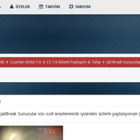
A
ÜYELER
TAKVIM
YARDIM
iKE
Counter-Strike 1.6
CS 1.6 Eklenti Paylaşımı & Talep
Jail Break Sunucular
M
JailBreak Sunucular icin ozel arsivlenmistir iyisinden sizlerle paylasiyorum