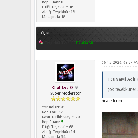
Rep Puanı:
0
Ettiği Teşekkür: 16
Aldığı Teşekkür: 18
Mesajında 18
Bul
Teşekkürü veren:
TSuNaMi
06-15-2020, 09:24 A
TSuNaMi Adlı K
☪ alikvp ☪
çok teşekkürler
Süper Moderator
rica ederim
Yorumları: 81
Konuları: 27
Kayıt Tarihi: May 2020
Rep Puanı:
5
Ettiği Teşekkür: 68
Aldığı Teşekkür: 34
Mesajında 34