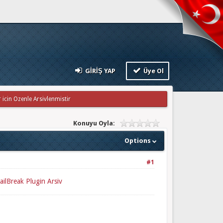
GIRIŞ YAP
Üye Ol
 icin Ozenle Arsivlenmistir
Konuyu Oyla:
Options
#1
JailBreak Plugin Arsiv