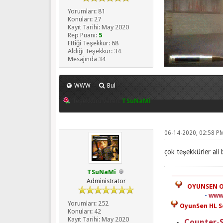
Yorumları: 81
Konuları: 27
Kayıt Tarihi: May 2020
Rep Puanı:
5
Ettiği Teşekkür: 68
Aldığı Teşekkür: 34
Mesajında 34
WWW
Bul
Teşekkürü veren:
TSuNaMi
06-14-2020, 02:58 P
çok teşekkürler al
TSuNaMi
════════════
Administrator
OYUNSEN O
-
www
Yorumları: 252
OyunSen HL Se
Konuları: 42
Kayıt Tarihi: May 2020
Counter-S