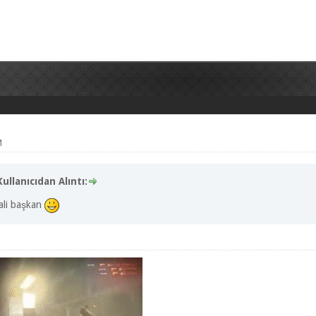
M
ullanıcıdan Alıntı:
 ali başkan