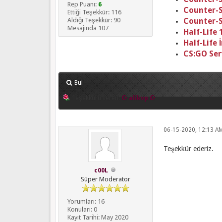
Rep Puanı:
6
Counter-S
Ettiği Teşekkür: 116
Aldığı Teşekkür: 90
Counter-S
Mesajında 107
Half-Life
Half-Life 
CS:GO Se
Bul
Teşekkürü veren:
☪ alikvp ☪
06-15-2020, 12:13 A
Teşekkür ederiz.
c00L
Süper Moderator
Yorumları: 16
Konuları: 0
Kayıt Tarihi: May 2020