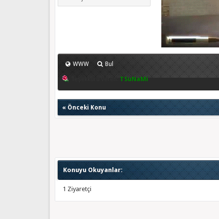
WWW
Bul
Teşekkürü veren:
TSuNaMi
«
Önceki Konu
Konuyu Okuyanlar:
1 Ziyaretçi