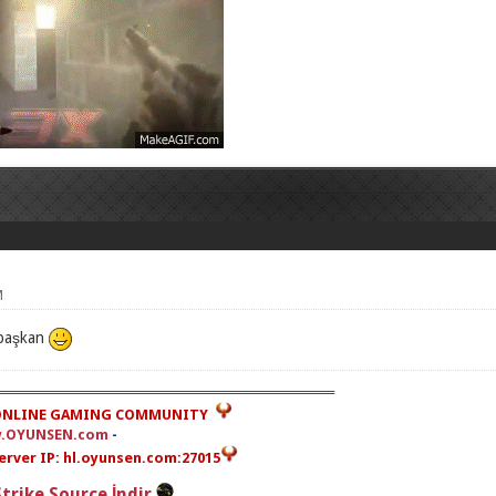
M
i başkan
═════════════════════════════════
NLINE GAMING COMMUNITY
.OYUNSEN.com
-
rver IP: hl.oyunsen.com:27015
trike Source İndir