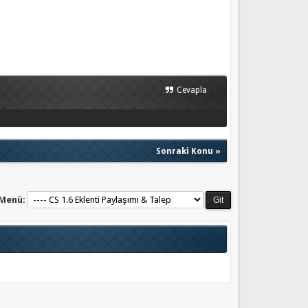
}}
Cevapla
Sonraki Konu
»
 Menü: