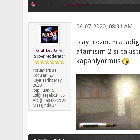
Teşekkürü veren:
☪ alikvp ☪
06-07-2020, 08:31 AM
olayi cozdum atadig
atamisim 2 si cakisti
☪ alikvp ☪
Süper Moderator
kapaniyormus
Yorumları: 81
Konuları: 27
Kayıt Tarihi: May
2020
Rep Puanı:
5
Ettiği Teşekkür: 68
Aldığı Teşekkür: 34
Mesajında 34