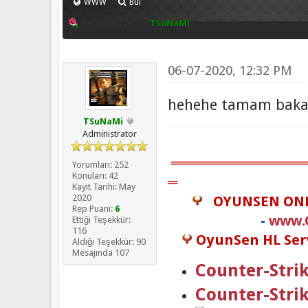
WWW
Bul
Teşekkürü veren:
TSuNaMi
06-07-2020, 12:32 PM
hehehe tamam bakam
TSuNaMi
Administrator
══════════════
Yorumları: 252
Konuları: 42
═
Kayıt Tarihi: May
2020
OYUNSEN ON
Rep Puanı:
6
-
www.
Ettiği Teşekkür:
116
OyunSen HL Serv
Aldığı Teşekkür: 90
Mesajında 107
Counter-Strik
Counter-Stri