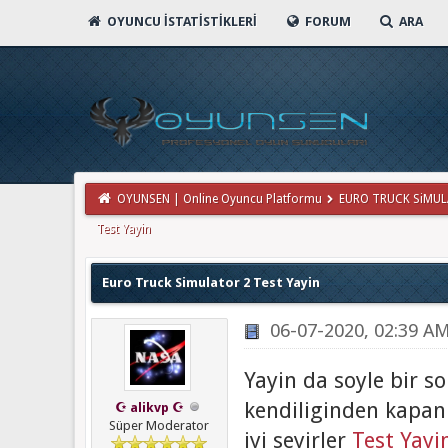
OYUNCU İSTATISTIKLERI
FORUM
ARA
OYUNSEN | Online Oyuncu Platformu
EURO TRUCK SiMUL
Test Yayin
Euro Truck Simulator 2 Test Yayin
06-07-2020, 02:39 A
Yayin da soyle bir s
kendiliginden kapan
☪ alikvp ☪
Süper Moderator
iyi seyirler
Test Yayi