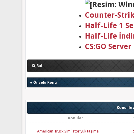
Counter-Stri
Half-Life 1 
Half-Life İndi
CS:GO Server
Bul
«
Önceki Konu
Konu ile 
Konular
American Truck Similator yük taşıma
T