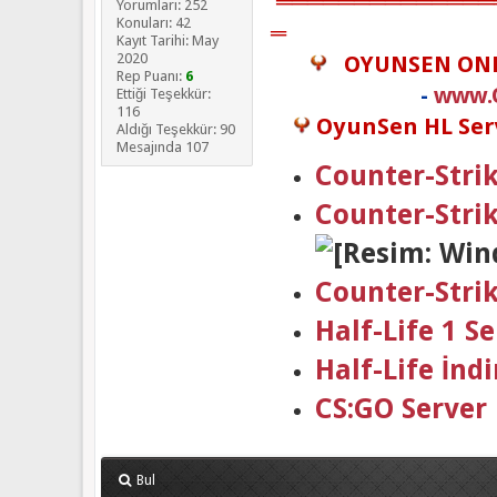
══════════════
Yorumları: 252
Konuları: 42
═
Kayıt Tarihi: May
2020
OYUNSEN ON
Rep Puanı:
6
-
www.
Ettiği Teşekkür:
116
OyunSen HL Serv
Aldığı Teşekkür: 90
Mesajında 107
Counter-Strik
Counter-Stri
Counter-Stri
Half-Life 1 
Half-Life İndi
CS:GO Server
Bul