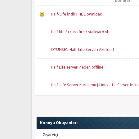
Konular
Half-Life İndir [ HL Download ]
Half life / cross fıre / stalkyard vb.
OYUNSEN Half-Life Serverı Aktifdir !
Half Life serveri neden offline
Half-Life Server Kurulumu [ Linux - HL Server Instal
Konuyu Okuyanlar:
1 Ziyaretçi