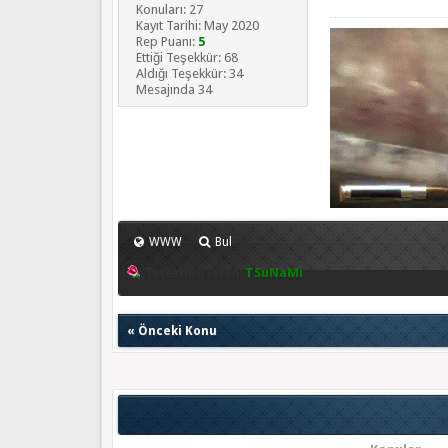
Konuları: 27
Kayıt Tarihi: May 2020
Rep Puanı:
5
Ettiği Teşekkür: 68
Aldığı Teşekkür: 34
Mesajında 34
WWW
Bul
Teşekkürü veren:
TSuNaMi
«
Önceki Konu