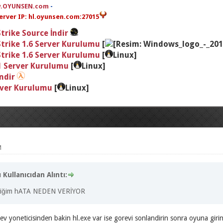
.OYUNSEN.com
-
rver IP: hl.oyunsen.com:27015
trike Source İndir
trike 1.6 Server Kurulumu
[
trike 1.6 Server Kurulumu
[
Linux]
 1 Server Kurulumu
[
Linux]
İndir
rver Kurulumu
[
Linux]
M
Kullanıcıdan Alıntı:
rdiğim hATA NEDEN VERİYOR
ev yoneticisinden bakin hl.exe var ise gorevi sonlandirin sonra oyuna girin 