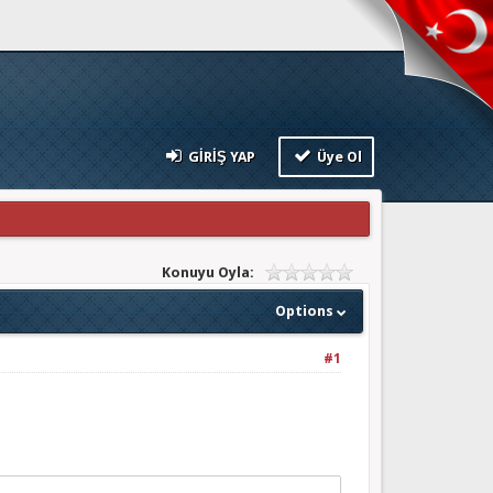
GIRIŞ YAP
Üye Ol
Konuyu Oyla:
Options
#1