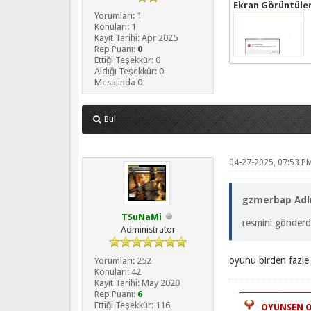
Ekran Görüntüler
Yorumları: 1
Konuları: 1
Kayıt Tarihi: Apr 2025
Rep Puanı:
0
Ettiği Teşekkür: 0
Aldığı Teşekkür: 0
Mesajında 0
Bul
04-27-2025, 07:53 P
gzmerbap Adlı 
TSuNaMi
resmini gönde
Administrator
oyunu birden fazle
Yorumları: 252
Konuları: 42
Kayıt Tarihi: May 2020
════════════
Rep Puanı:
6
Ettiği Teşekkür: 116
OYUNSEN O