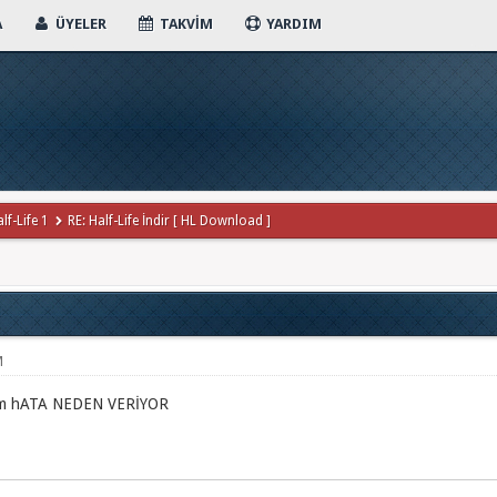
A
ÜYELER
TAKVIM
YARDIM
lf-Life 1
RE: Half-Life İndir [ HL Download ]
M
ğim hATA NEDEN VERİYOR