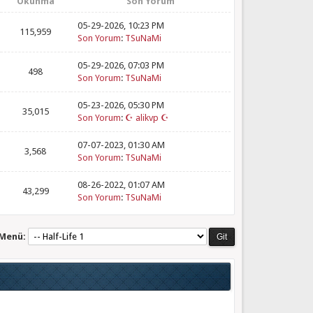
Okunma
Son Yorum
05-29-2026, 10:23 PM
115,959
Son Yorum
:
TSuNaMi
05-29-2026, 07:03 PM
498
Son Yorum
:
TSuNaMi
05-23-2026, 05:30 PM
35,015
Son Yorum
:
☪ alikvp ☪
07-07-2023, 01:30 AM
3,568
Son Yorum
:
TSuNaMi
08-26-2022, 01:07 AM
43,299
Son Yorum
:
TSuNaMi
 Menü: