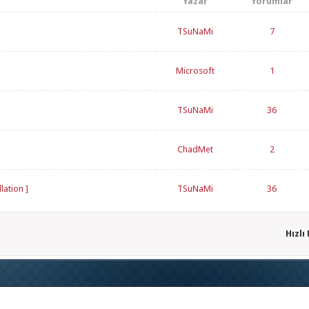
Yazar
Yorumlar
TSuNaMi
7
Microsoft
1
TSuNaMi
36
ChadMet
2
lation ]
TSuNaMi
36
Hızlı