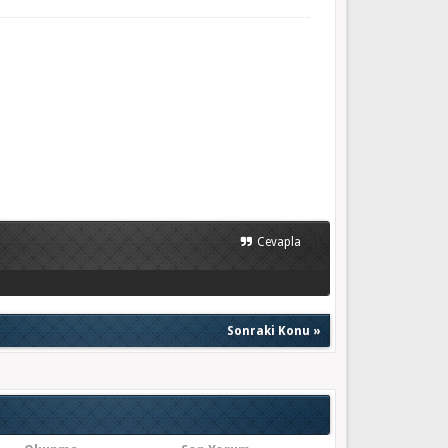
}}
Cevapla
Sonraki Konu
»