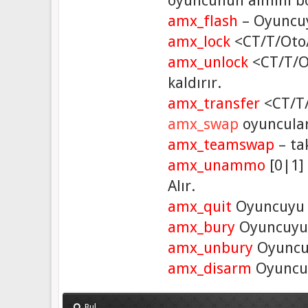
oyuncunun aimini b
amx_flash
– Oyuncuy
amx_lock
<CT/T/Oto/İ
amx_unlock
<CT/T/Oto
kaldırır.
amx_transfer
<CT/T/
amx_swap
oyuncuları
amx_teamswap
– tak
amx_unammo
[0|1]
Alır.
amx_quit
Oyuncuyu 
amx_bury
Oyuncuyu 
amx_unbury
Oyuncuy
amx_disarm
Oyuncunu
Bul