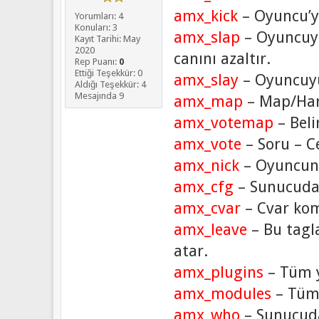
amx_kick
– Oyuncu’y
Yorumları: 4
Konuları: 3
amx_slap
– Oyuncuya
Kayıt Tarihi: May
2020
canını azaltır.
Rep Puanı:
0
Ettiği Teşekkür: 0
amx_slay
– Oyuncuyu
Aldığı Teşekkür: 4
Mesajında 9
amx_map
– Map/Hari
amx_votemap
– Beli
amx_vote
– Soru – C
amx_nick
– Oyuncunun
amx_cfg
– Sunucudaki
amx_cvar
– Cvar komu
amx_leave
– Bu tagl
atar.
amx_plugins
– Tüm y
amx_modules
– Tüm 
amx_who
– Sunucuda