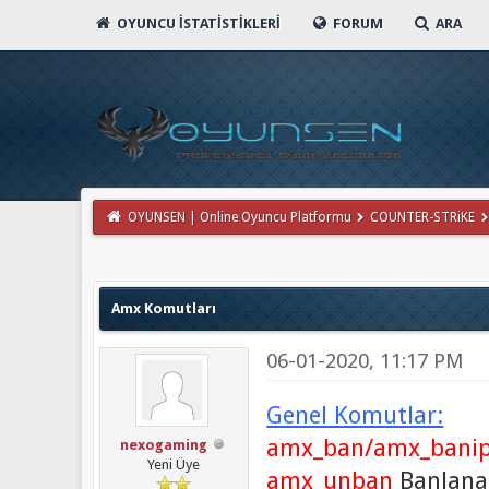
OYUNCU İSTATISTIKLERI
FORUM
ARA
OYUNSEN | Online Oyuncu Platformu
COUNTER-STRiKE
Amx Komutları
06-01-2020, 11:17 PM
Genel Komutlar:
amx_ban/amx_bani
nexogaming
Yeni Üye
amx_unban
Banlanan