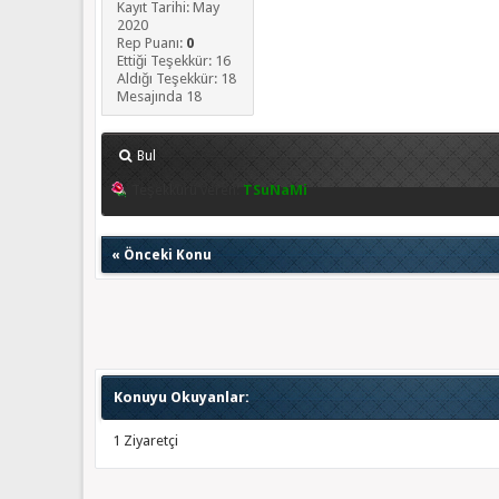
Kayıt Tarihi: May
2020
Rep Puanı:
0
Ettiği Teşekkür: 16
Aldığı Teşekkür: 18
Mesajında 18
Bul
Teşekkürü veren:
TSuNaMi
«
Önceki Konu
Konuyu Okuyanlar:
1 Ziyaretçi