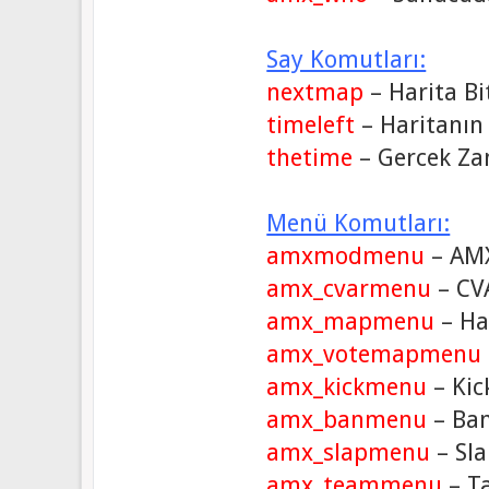
Say Komutları:
nextmap
– Harita Bi
timeleft
– Haritanın 
thetime
– Gercek Zam
Menü Komutları:
amxmodmenu
– AMX
amx_cvarmenu
– CV
amx_mapmenu
– Ha
amx_votemapmenu
amx_kickmenu
– Kic
amx_banmenu
– Ban
amx_slapmenu
– Sla
amx_teammenu
– T