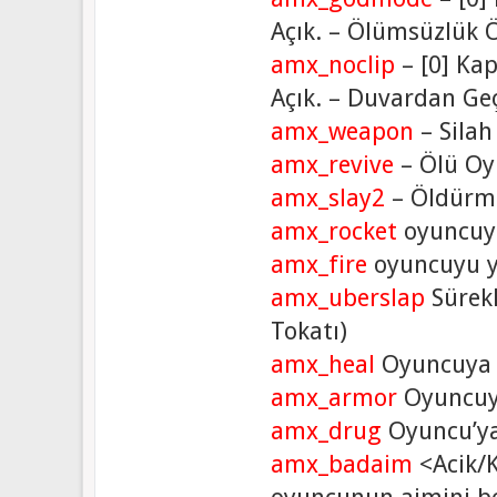
Açık. – Ölümsüzlük Ö
amx_noclip
– [0] Kap
Açık. – Duvardan Geç
amx_weapon
– Silah
amx_revive
– Ölü Oy
amx_slay2
– Öldürme
amx_rocket
oyuncuyu
amx_fire
oyuncuyu y
amx_uberslap
Sürekl
Tokatı)
amx_heal
Oyuncuya C
amx_armor
Oyuncuya
amx_drug
Oyuncu’ya 
amx_badaim
<Acik/