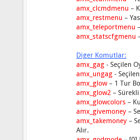
amx_clcmdmenu
– K
amx_restmenu
– Yas
amx_teleportmenu
–
amx_statscfgmenu
–
Diger Komutlar:
amx_gag
- Seçilen 
amx_ungag
- Seçile
amx_glow
– 1 Tur Bo
amx_glow2
– Sürekli
amx_glowcolors
– Ku
amx_givemoney
– Se
amx_takemoney
– Se
Alır.
amx_godmode
– [0] 