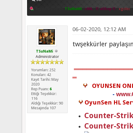
Teşekkürü veren:
TSuNaMi
,
c00L
,
☪ alikvp ☪
,
xgolec
06-02-2020, 12:12 AM
twşekkürler paylaşı
TSuNaMi
Administrator
══════════════
Yorumları: 252
Konuları: 42
═
Kayıt Tarihi: May
2020
OYUNSEN ON
Rep Puanı:
6
-
www.
Ettiği Teşekkür:
116
OyunSen HL Serv
Aldığı Teşekkür: 90
Mesajında 107
Counter-Strik
Counter-Stri