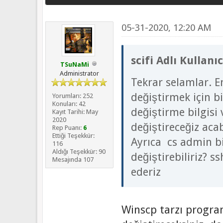
05-31-2020, 12:20 AM
scifi Adlı Kullanı
TSuNaMi
Administrator
Tekrar selamlar. E
değiştirmek için b
Yorumları: 252
Konuları: 42
değiştirme bilgisi 
Kayıt Tarihi: May
2020
değiştireceğiz acab
Rep Puanı:
6
Ettiği Teşekkür:
Ayrıca cs admin bil
116
Aldığı Teşekkür: 90
değiştirebiliriz? 
Mesajında 107
ederiz
Winscp tarzı progra