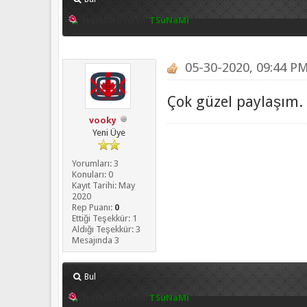
Teşekkürü veren:
TSuNaMi
05-30-2020, 09:44 P
Çok güzel paylaşım. 
vooky
Yeni Üye
Yorumları: 3
Konuları: 0
Kayıt Tarihi: May
2020
Rep Puanı:
0
Ettiği Teşekkür: 1
Aldığı Teşekkür: 3
Mesajında 3
Bul
Teşekkürü veren:
TSuNaMi