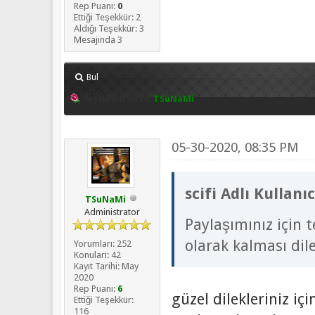
Rep Puanı:
0
Ettiği Teşekkür: 2
Aldığı Teşekkür: 3
Mesajında 3
Bul
Teşekkürü veren:
TSuNaMi
05-30-2020, 08:35 PM
scifi Adlı Kullanı
TSuNaMi
Administrator
Paylaşımınız için 
olarak kalması dil
Yorumları: 252
Konuları: 42
Kayıt Tarihi: May
2020
Rep Puanı:
6
güzel dilekleriniz iç
Ettiği Teşekkür:
116