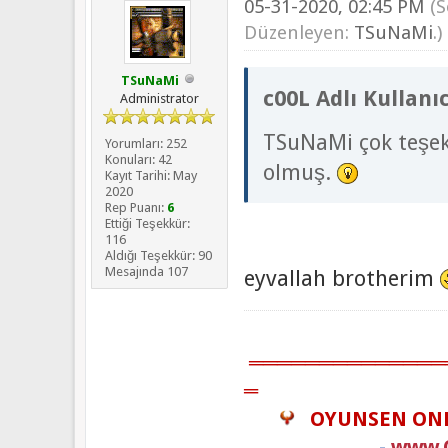
05-31-2020, 02:45 PM
(
Düzenleyen:
TSuNaMi
.)
TSuNaMi
c00L Adlı Kullanıc
Administrator
TSuNaMi çok teşek
Yorumları: 252
Konuları: 42
olmuş.
Kayıt Tarihi: May
2020
Rep Puanı:
6
Ettiği Teşekkür:
116
Aldığı Teşekkür: 90
Mesajında 107
eyvallah brotherim
══════════════
═
OYUNSEN ON
-
www.