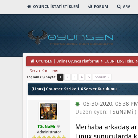
OYUNCU İSTATISTIKLERI
FORUM
ARA
OYUNSEN | Online Oyuncu Platformu
COUNTER-STRiKE
Server Kurulumu
Toplam (5) Sayfa:
1
2
3
4
5
Sonraki »
[Linux] Counter-Strike 1.6 Server Kurulumu
05-30-2020, 05:38 P
Düzenleyen:
TSuNaMi
.)
Merhaba arkadaşlar
TSuNaMi
Administrator
Linux sunucularda ku