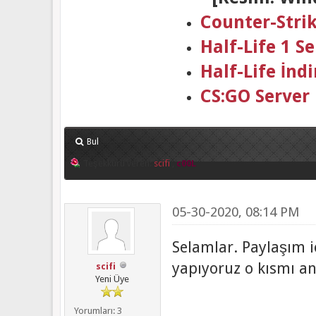
Counter-Stri
Half-Life 1 
Half-Life İndi
CS:GO Server
Bul
Teşekkürü veren:
scifi
,
c00L
05-30-2020, 08:14 PM
Selamlar. Paylaşım i
yapıyoruz o kısmı 
scifi
Yeni Üye
Yorumları: 3