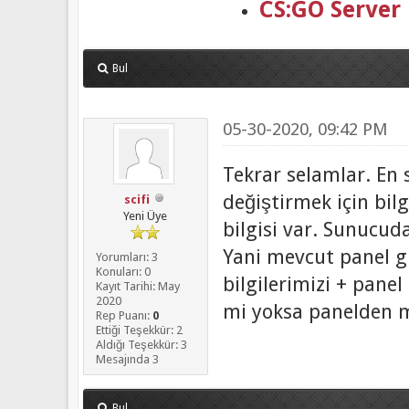
CS:GO Server
Bul
05-30-2020, 09:42 PM
Tekrar selamlar. En 
değiştirmek için bil
scifi
Yeni Üye
bilgisi var. Sunucuda
Yani mevcut panel gi
Yorumları: 3
Konuları: 0
bilgilerimizi + panel 
Kayıt Tarihi: May
2020
mi yoksa panelden m
Rep Puanı:
0
Ettiği Teşekkür: 2
Aldığı Teşekkür: 3
Mesajında 3
Bul