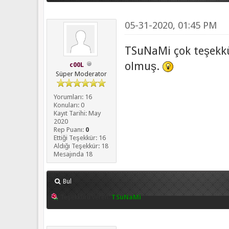
05-31-2020, 01:45 PM
TSuNaMi çok teşekkü
olmuş.
c00L
Süper Moderator
Yorumları: 16
Konuları: 0
Kayıt Tarihi: May
2020
Rep Puanı:
0
Ettiği Teşekkür: 16
Aldığı Teşekkür: 18
Mesajında 18
Bul
Teşekkürü veren:
TSuNaMi