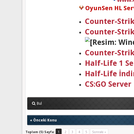
OyunSen HL Serv
Counter-Strik
Counter-Stri
Counter-Stri
Half-Life 1 
Half-Life İndi
CS:GO Server
Bul
«
Önceki Konu
Toplam (5) Sayfa:
1
2
3
4
5
Sonraki »