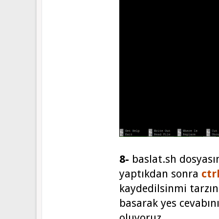
8-
baslat.sh dosyasın
yaptıkdan sonra
ctr
kaydedilsinmi tarzı
basarak yes cevabın
oluyoruz.