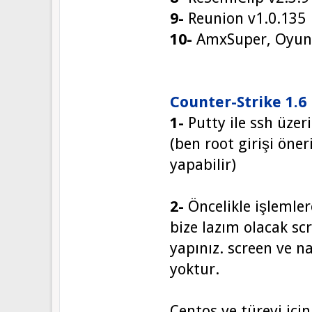
9-
Reunion v1.0.135
10-
AmxSuper, Oyun i
Counter-Strike 1.6
1-
Putty ile ssh üzer
(ben root girişi öner
yapabilir)
2-
Öncelikle işlemle
bize lazım olacak sc
yapınız. screen ve 
yoktur.
Centos ve türevi için