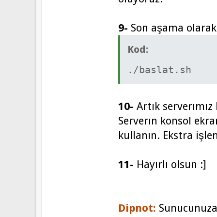
9-
Son aşama olarak 
Kod:
./baslat.sh
10-
Artık serverımız
Serverın konsol ekr
kullanın. Ekstra işl
11-
Hayırlı olsun :]
Dipnot:
Sunucunuza 