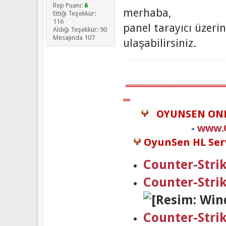
Rep Puanı:
6
merhaba,
Ettiği Teşekkür:
116
panel tarayıcı üzer
Aldığı Teşekkür: 90
Mesajında 107
ulaşabilirsiniz.
══════════════
═
OYUNSEN ON
-
www.
OyunSen HL Serv
Counter-Strik
Counter-Stri
Counter-Stri