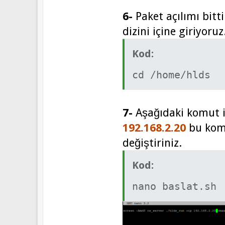
6-
Paket açılımı bit
dizini içine giriyoruz
Kod:
cd /home/hlds
7-
Aşağıdaki komut il
192.168.2.20
bu komut
değiştiriniz.
Kod:
nano baslat.sh