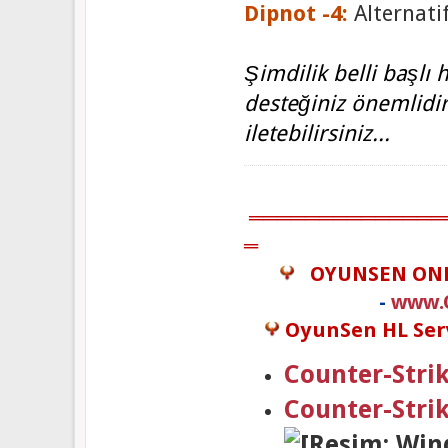
Dipnot -4:
Alternati
Şimdilik belli başlı 
desteğiniz önemlidir.
iletebilirsiniz...
══════════════
═
OYUNSEN ON
-
www.
OyunSen HL Serv
Counter-Strik
Counter-Stri