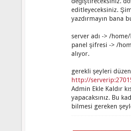
değiştireceksiniz. do
editleyeceksiniz. Ş
yazdırmayın bana b
server adı -> /home/
panel şifresi -> /ho
alıyor.
gerekli şeyleri düze
http://serverip:2701
Admin Ekle Kaldır kı
yapacaksınız. Bu ka
bilmesi gereken şeyle
══════════════