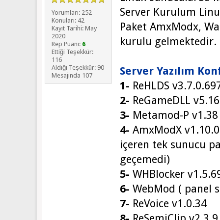
Server Kurulum Lin
Yorumları: 252
Konuları: 42
Paket AmxModx, Wal
Kayıt Tarihi: May
2020
kurulu gelmektedir.
Rep Puanı:
6
Ettiği Teşekkür:
116
Aldığı Teşekkür: 90
Server Yazılım Kon
Mesajında 107
1-
ReHLDS v3.7.0.69
2-
ReGameDLL v5.16.
3-
Metamod-P v1.38
4-
AmxModX v1.10.0.5
içeren tek sunucu pa
geçemedi)
5-
WHBlocker v1.5.69
6-
WebMod ( panel s
7-
ReVoice v1.0.34
8-
ReSemiClip v2.3.9