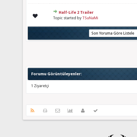
Half-Life 2 Trailer
Derecelendirme: 0/5 - 0 oy
1
2
3
4
5
Topic started by
TSuNaMi
Forumu Görüntüleyenler:
1 Ziyaretçi