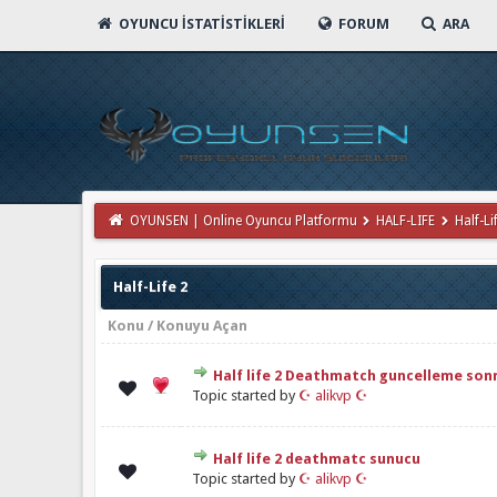
OYUNCU İSTATISTIKLERI
FORUM
ARA
OYUNSEN | Online Oyuncu Platformu
HALF-LIFE
Half-Li
Half-Life 2
Konu
/
Konuyu Açan
Half life 2 Deathmatch guncelleme son
Derecelendirme: 0/5 - 0 oy
1
2
3
4
5
Topic started by
☪ alikvp ☪
Half life 2 deathmatc sunucu
Derecelendirme: 0/5 - 0 oy
1
2
3
4
5
Topic started by
☪ alikvp ☪