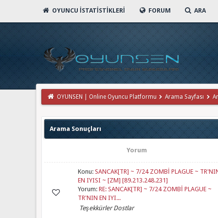
OYUNCU İSTATISTIKLERI
FORUM
ARA
OYUNSEN | Online Oyuncu Platformu
Arama Sayfası
A
Arama Sonuçları
Yorum
Konu:
SANCAK[TR] ~ 7/24 ZOMBİ PLAGUE ~ TR'NI
EN IYISI ~ [ZM] [89.213.248.231]
Yorum:
RE: SANCAK[TR] ~ 7/24 ZOMBİ PLAGUE ~
TR'NIN EN IYI...
Teşekkürler Dostlar