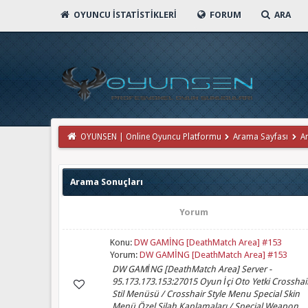
OYUNCU İSTATISTIKLERI
FORUM
ARA
OYUNSEN | Online Oyuncu Platformu
Arama Sayfası
A
Arama Sonuçları
Yorum
Konu:
DW GAMİNG [DeathMatch Area] #153
Yorum:
DW GAMİNG [DeathMatch Area] #153
DW GAMİNG [DeathMatch Area] Server -
95.173.173.153:27015 Oyun İçi Oto Yetki Crosshai
Stil Menüsü / Crosshair Style Menu Special Skin
Menü Özel Silah Kaplamaları / Special Weapon