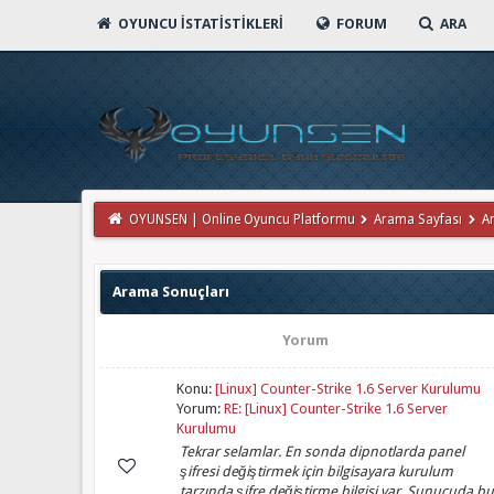
OYUNCU İSTATISTIKLERI
FORUM
ARA
OYUNSEN | Online Oyuncu Platformu
Arama Sayfası
A
Arama Sonuçları
Yorum
Konu:
[Linux] Counter-Strike 1.6 Server Kurulumu
Yorum:
RE: [Linux] Counter-Strike 1.6 Server
Kurulumu
Tekrar selamlar. En sonda dipnotlarda panel
şifresi değiştirmek için bilgisayara kurulum
tarzında şifre değiştirme bilgisi var. Sunucuda bu