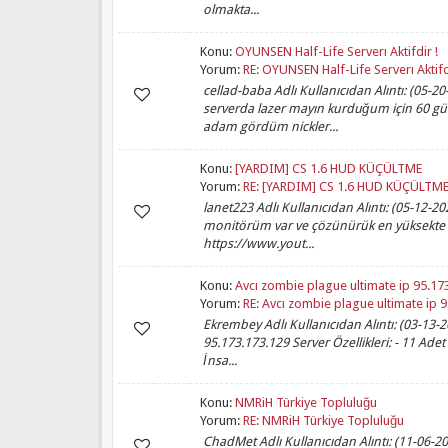
olmakta...
Konu:
OYUNSEN Half-Life Serverı Aktifdir !
Yorum:
RE: OYUNSEN Half-Life Serverı Aktifd
cellad-baba Adlı Kullanıcıdan Alıntı: (05-
serverda lazer mayın kurduğum için 60 gün
adam gördüm nickler...
Konu:
[YARDIM] CS 1.6 HUD KÜÇÜLTME
Yorum:
RE: [YARDIM] CS 1.6 HUD KÜÇÜLTM
lanet223 Adlı Kullanıcıdan Alıntı: (05-12-
monitörüm var ve çözünürük en yüksekte 
https://www.yout...
Konu:
Avcı zombie plague ultimate ip 95.1
Yorum:
RE: Avcı zombie plague ultimate ip 9
Ekrembey Adlı Kullanıcıdan Alıntı: (03-13
95.173.173.129 Server Özellikleri: - 11 Adet
İnsa...
Konu:
NMRiH Türkiye Topluluğu
Yorum:
RE: NMRiH Türkiye Topluluğu
ChadMet Adlı Kullanıcıdan Alıntı: (11-06-20