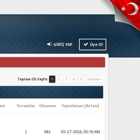
GIRIŞ YAP
Üye Ol
Toplam (5) Sayfa:
1
2
3
4
5
Sonraki »
um
Yorumlar
Okunma
Yayınlanan
[
Artan
]
2
682
05-27-2026, 03:16 AM