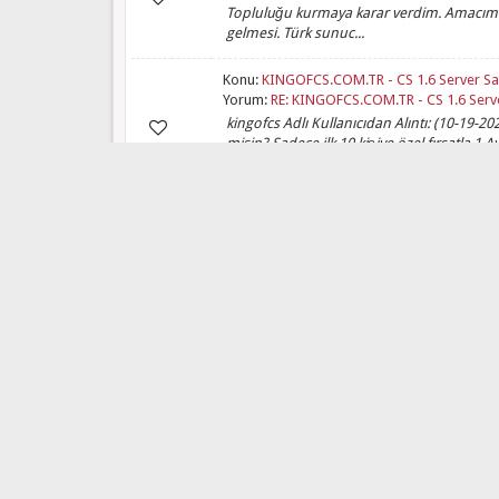
Topluluğu kurmaya karar verdim. Amacım T
gelmesi. Türk sunuc...
Konu:
KINGOFCS.COM.TR - CS 1.6 Server Satı
Yorum:
RE: KINGOFCS.COM.TR - CS 1.6 Server
kingofcs Adlı Kullanıcıdan Alıntı: (10-19-2
misin? Sadece ilk 10 kişiye özel fırsatla 1
f...
Konu:
Eklenti Istekleri Hakkinda!!
Yorum:
RE: Eklenti Istekleri Hakkinda!!
TSuNaMi Adlı Kullanıcıdan Alıntı: (09-10-202
(09-03-2025, 12:14 AM) -- TSuNaMi Adlı Kullan
Konu:
Eklenti Istekleri Hakkinda!!
Yorum:
RE: Eklenti Istekleri Hakkinda!!
TSuNaMi Adlı Kullanıcıdan Alıntı: (09-02-2025,
Arsive bakayim varsa link paylasirim :D
Konu:
Eklenti Istekleri Hakkinda!!
Yorum:
Eklenti Istekleri Hakkinda!!
Arkadaslar Eklenti Isteginiz Var Ise Bu For
Ayrica Da Eklenti Bolumundeki Bagzi Indir