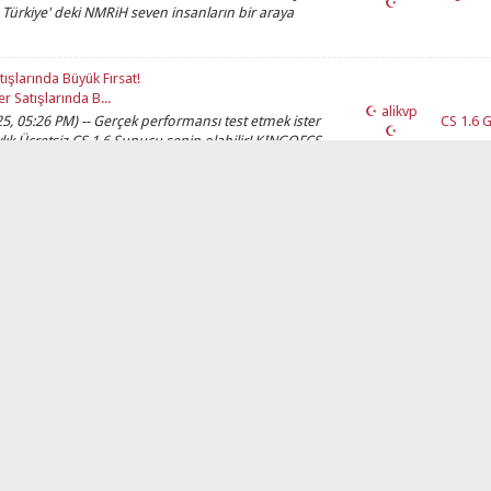
☪
ürkiye' deki NMRiH seven insanların bir araya
şlarında Büyük Fırsat!
 Satışlarında B...
☪ alikvp
025, 05:26 PM) -- Gerçek performansı test etmek ister
CS 1.6 
☪
 Aylık Ücretsiz CS 1.6 Sunucu senin olabilir! KINGOFCS
CS 1.6 E
☪ alikvp
Paylaşı
5, 04:24 PM) -- ☪ alikvp ☪ Adlı Kullanıcıdan Alıntı:
☪
Talep
ıcıdan Alıntı: (09-02-2025, 04:12 PM) -- half life için...
CS 1.6 E
☪ alikvp
Paylaşı
 04:12 PM) -- half life için eklentiler istiyoruz --
☪
Talep
CS 1.6 E
☪ alikvp
Paylaşı
umun Altina Yazarsaniz Istenen Eklentiler EKlenecektir
☪
Talep
me Linkler Patlamis Durumda Yenilenecektir!!