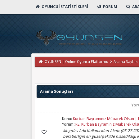
OYUNCU İSTATISTIKLERI
FORUM
AR
OYUNSEN | Online Oyuncu Platformu
Arama Sayfası
Arama Sonuçları
Yo
Konu:
Kurban Bayramınız Mübarek Olsun 
Yorum:
RE: Kurban Bayramınız Mübarek Ol
kingofcs Adlı Kullanıcıdan Alıntı: (05-27-20
beraberliğin en güzel şekilde hissedildiği