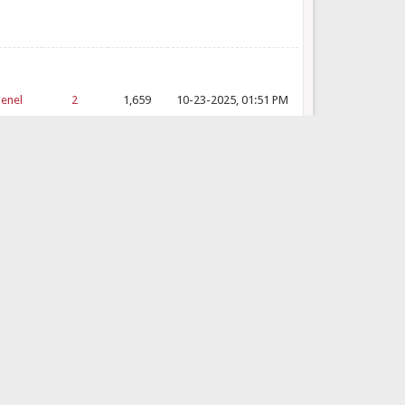
Genel
2
1,659
10-23-2025, 01:51 PM
klenti
mı &
5
2,471
09-10-2025, 08:33 PM
klenti
mı &
5
2,471
09-03-2025, 12:14 AM
klenti
mı &
5
2,471
08-26-2025, 02:49 AM