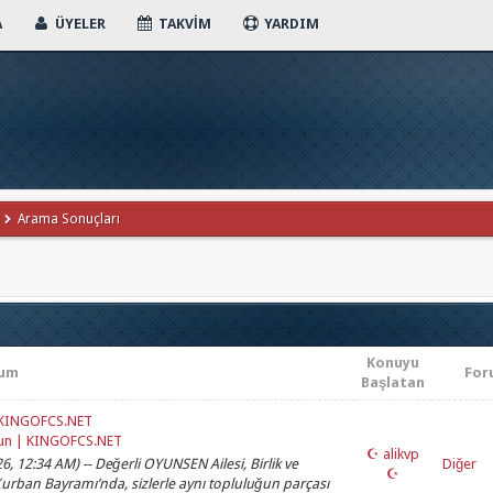
A
ÜYELER
TAKVIM
YARDIM
Arama Sonuçları
Konuyu
rum
For
Başlatan
| KINGOFCS.NET
sun | KINGOFCS.NET
☪ alikvp
26, 12:34 AM) -- Değerli OYUNSEN Ailesi, Birlik ve
Diğer
☪
 Kurban Bayramı’nda, sizlerle aynı topluluğun parçası