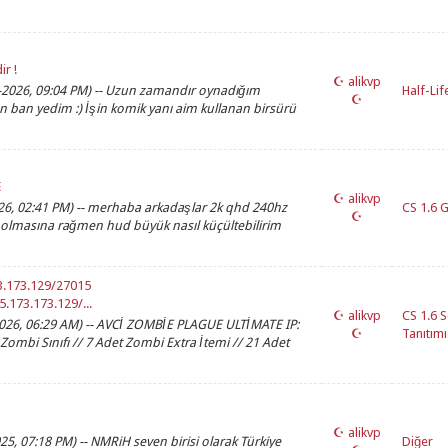
ir !
☪ alikvp
20-2026, 09:04 PM) -- Uzun zamandır oynadığım
Half-Lif
☪
 ban yedim :) İşin komik yanı aim kullanan birsürü
E
☪ alikvp
2026, 02:41 PM) -- merhaba arkadaşlar 2k qhd 240hz
CS 1.6 
☪
olmasına rağmen hud büyük nasıl küçültebilirim
73.173.129/27015
5.173.173.129/...
☪ alikvp
CS 1.6 
-2026, 06:29 AM) -- AVCİ ZOMBİE PLAGUE ULTİMATE IP:
☪
Tanıtımı
 Zombi Sınıfı // 7 Adet Zombi Extra İtemi // 21 Adet
☪ alikvp
25, 07:18 PM) -- NMRiH seven birisi olarak Türkiye
Diğer