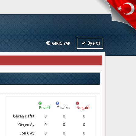
GIRIŞ YAP
Üye Ol
Pozitif
Tarafsız
Negatif
Geçen Hafta:
0
0
0
Geçen Ay:
0
0
0
Son 6 Ay:
0
0
0