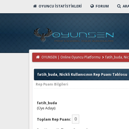
OYUNCU İSTATISTIKLERI
FORUM
AR
OYUNSEN | Online Oyuncu Platformu
fatih_buda, Nick
fatih_buda, Nickli Kullanıcının Rep Puanı Tablosu
Rep Puanı Bilgileri
fatih_buda
(Üye Adayı)
0
Toplam Rep Puanı: