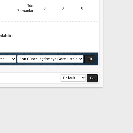
Tüm
0
0
0
Zamanlar:
labilir: