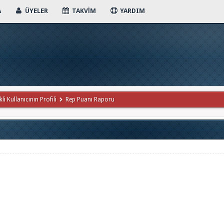
A
ÜYELER
TAKVIM
YARDIM
li Kullanıcının Profili
Rep Puanı Raporu