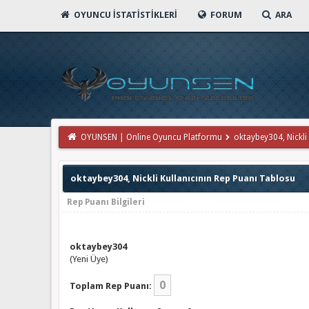
OYUNCU İSTATISTIKLERI
FORUM
ARA
OYUNSEN | Online Oyuncu Platformu
oktaybey304, Nickli 
oktaybey304, Nickli Kullanıcının Rep Puanı Tablosu
Rep Puanı Bilgileri
oktaybey304
(Yeni Üye)
0
Toplam Rep Puanı: