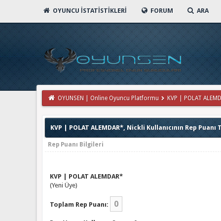
OYUNCU İSTATISTIKLERI
FORUM
ARA
OYUNSEN | Online Oyuncu Platformu
KVP | POLAT ALEMDAR
KVP | POLAT ALEMDAR*, Nickli Kullanıcının Rep Puanı 
Rep Puanı Bilgileri
KVP | POLAT ALEMDAR*
(Yeni Üye)
0
Toplam Rep Puanı: