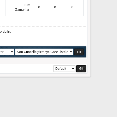
Tüm
0
0
0
Zamanlar:
labilir: