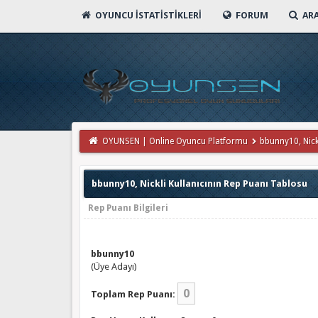
OYUNCU İSTATISTIKLERI
FORUM
AR
OYUNSEN | Online Oyuncu Platformu
bbunny10, Nickl
bbunny10, Nickli Kullanıcının Rep Puanı Tablosu
Rep Puanı Bilgileri
bbunny10
(Üye Adayı)
0
Toplam Rep Puanı: