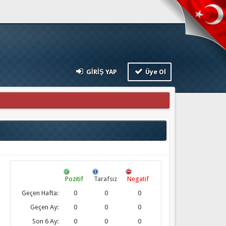
GIRIŞ YAP
Üye Ol
Pozitif
Tarafsız
Negatif
Geçen Hafta:
0
0
0
Geçen Ay:
0
0
0
Son 6 Ay:
0
0
0