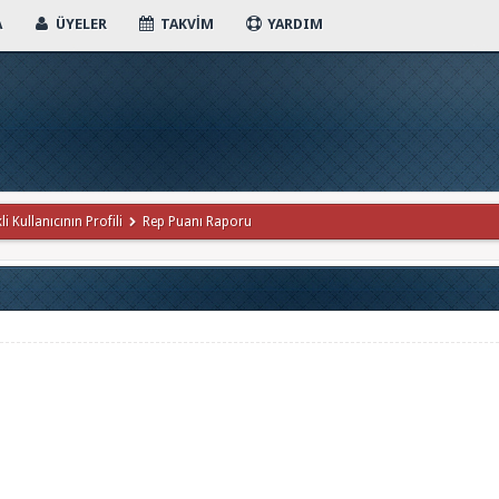
A
ÜYELER
TAKVIM
YARDIM
i Kullanıcının Profili
Rep Puanı Raporu