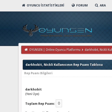
OYUNCU İSTATISTIKLERI
FORUM
ARA
OYUNSEN | Online Oyuncu Platformu
darkhobit, Nickli Kul
darkhobit, Nickli Kullanıcının Rep Puanı Tablosu
Rep Puanı Bilgileri
darkhobit
(Yeni Üye)
0
Toplam Rep Puanı: