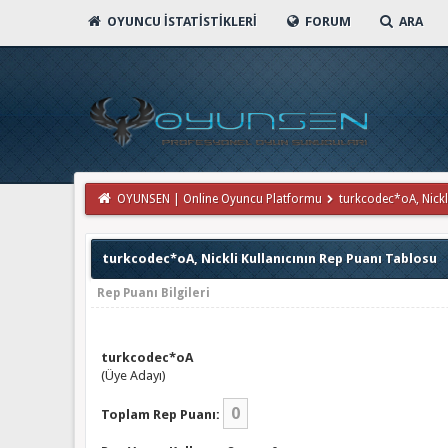
OYUNCU İSTATISTIKLERI
FORUM
ARA
OYUNSEN | Online Oyuncu Platformu
turkcodec*oA, Nickli
turkcodec*oA, Nickli Kullanıcının Rep Puanı Tablosu
Rep Puanı Bilgileri
turkcodec*oA
(Üye Adayı)
0
Toplam Rep Puanı: