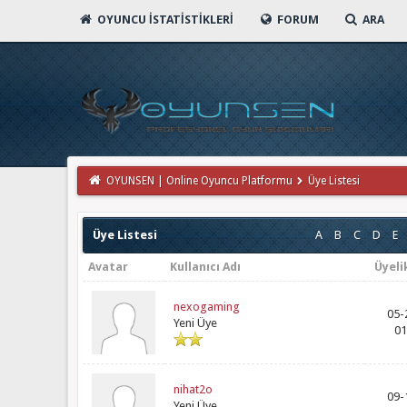
OYUNCU İSTATISTIKLERI
FORUM
ARA
OYUNSEN | Online Oyuncu Platformu
Üye Listesi
Üye Listesi
A
B
C
D
E
Avatar
Kullanıcı Adı
Üyeli
nexogaming
05-
Yeni Üye
01
nihat2o
09-
Yeni Üye