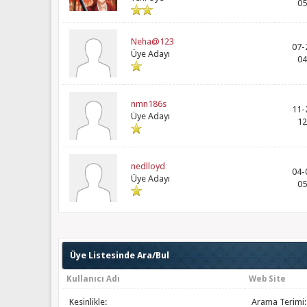
05
Neha@123
07-
Üye Adayı
04
nmn186s
11-
Üye Adayı
12
nedlloyd
04-
Üye Adayı
05
Üye Listesinde Ara/Bul
Kullanıcı Adı
Web Site
Kesinlikle:
Arama Terimi: