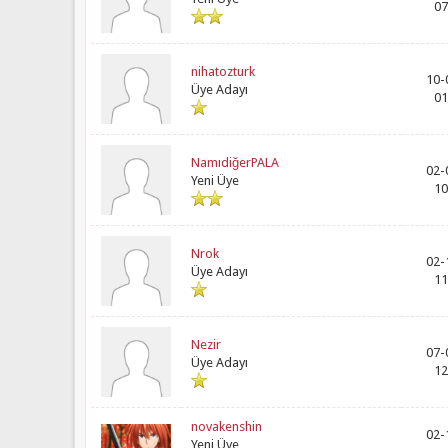
07
nihatozturk
10-
Üye Adayı
01
NamıdiğerPALA
02-
Yeni Üye
10
Nrok
02-
Üye Adayı
11
Nezir
07-
Üye Adayı
12
novakenshin
02-
Yeni Üye