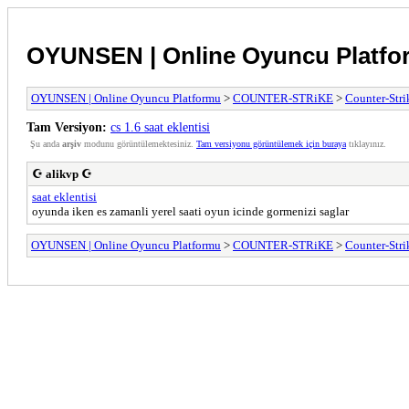
OYUNSEN | Online Oyuncu Platfo
OYUNSEN | Online Oyuncu Platformu
>
COUNTER-STRiKE
>
Counter-Stri
Tam Versiyon:
cs 1.6 saat eklentisi
Şu anda
arşiv
modunu görüntülemektesiniz.
Tam versiyonu görüntülemek için buraya
tıklayınız.
☪ alikvp ☪
saat eklentisi
oyunda iken es zamanli yerel saati oyun icinde gormenizi saglar
OYUNSEN | Online Oyuncu Platformu
>
COUNTER-STRiKE
>
Counter-Stri